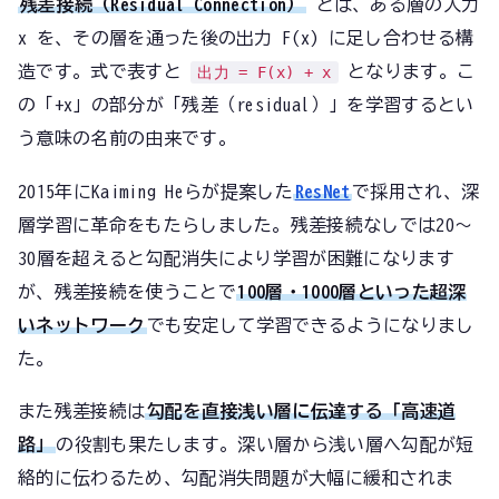
残差接続（Residual Connection）
とは、ある層の入力
x を、その層を通った後の出力 F(x) に足し合わせる構
造です。式で表すと
となります。こ
出力 = F(x) + x
の「+x」の部分が「残差（residual）」を学習するとい
う意味の名前の由来です。
2015年にKaiming Heらが提案した
ResNet
で採用され、深
層学習に革命をもたらしました。残差接続なしでは20〜
30層を超えると勾配消失により学習が困難になります
が、残差接続を使うことで
100層・1000層といった超深
いネットワーク
でも安定して学習できるようになりまし
た。
また残差接続は
勾配を直接浅い層に伝達する「高速道
路」
の役割も果たします。深い層から浅い層へ勾配が短
絡的に伝わるため、勾配消失問題が大幅に緩和されま