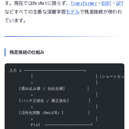
す。現在ではResNetに限らず、
Transformer
・
BERT
・
GPT
などすべての主要な深層学習
モデル
で残差接続が使われ
ています。
残差接続の仕組み
入力 x ─────────────────────────┐
         │                          │（ショートカッ
         ↓                          │
    [畳み込み層 / 全結合層]         │
         ↓                          │
    [バッチ正規化 / 層正規化]        │
         ↓                          │
    [活性化関数（ReLU等）]          │
         ↓                          │
         F(x)  ←──────────────────┘