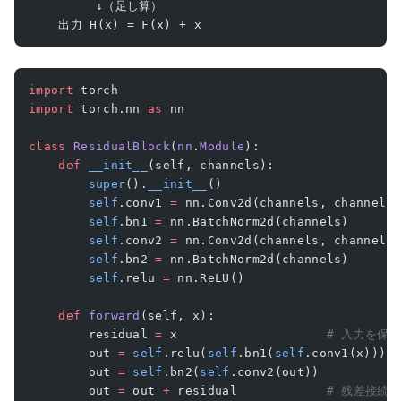
         ↓（足し算）
    出力 H(x) = F(x) + x
import
 torch
import
 torch.nn 
as
 nn
class
 ResidualBlock
(
nn
.
Module
):
    def
 __init__
(self, channels):
        super
().
__init__
()
        self
.conv1 
=
 nn.Conv2d(channels, channels
        self
.bn1 
=
 nn.BatchNorm2d(channels)
        self
.conv2 
=
 nn.Conv2d(channels, channels
        self
.bn2 
=
 nn.BatchNorm2d(channels)
        self
.relu 
=
 nn.ReLU()
    def
 forward
(self, x):
        residual 
=
 x                    
# 入力を保
        out 
=
 self
.relu(
self
.bn1(
self
.conv1(x)))
        out 
=
 self
.bn2(
self
.conv2(out))
        out 
=
 out 
+
 residual            
# 残差接続