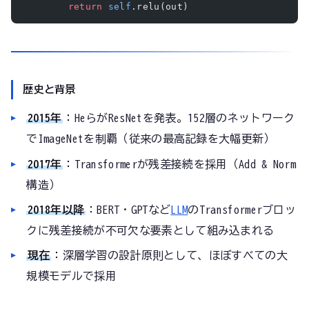
        return
 self
.relu(out)
歴史と背景
2015年
：HeらがResNetを発表。152層のネットワーク
でImageNetを制覇（従来の最高記録を大幅更新）
2017年
：Transformerが残差接続を採用（Add & Norm
構造）
2018年以降
：BERT・GPTなど
LLM
のTransformerブロッ
クに残差接続が不可欠な要素として組み込まれる
現在
：深層学習の設計原則として、ほぼすべての大
規模モデルで採用