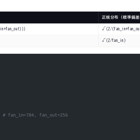
正規分布（標準偏差
in+fan_out)))
√(2/(fan_in+fan_ou
√(2/fan_in)
  
# fan_in=784, fan_out=256