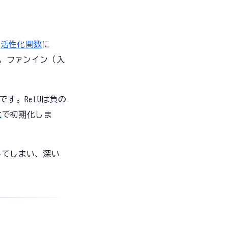
。
活性化関数
に
。ファンイン（入
です。ReLUは負の
散
で初期化しま
してしまい、深い