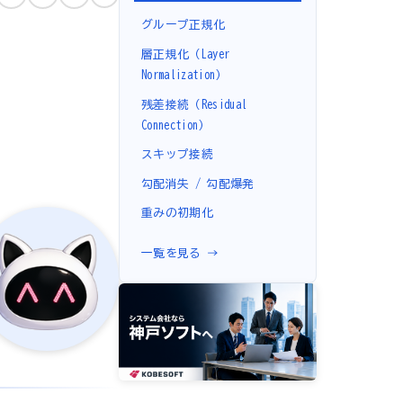
グループ正規化
層正規化（Layer
Normalization）
残差接続（Residual
Connection）
スキップ接続
勾配消失 / 勾配爆発
重みの初期化
一覧を見る →