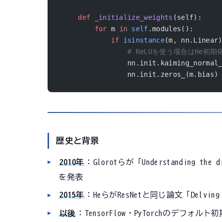
    def
 _initialize_weights
(self):
        for
 m 
in
 self
.modules():
            if
 isinstance
(m, nn.Linear
                # ReLUを使う場合はHe初期
                nn.init.kaiming_normal
                nn.init.zeros_(m.bias)
歴史と背景
2010年
：Glorotらが「Understanding the di
を発表
2015年
：HeらがResNetと同じ論文「Delving 
以後
：TensorFlow・PyTorchのデフォル