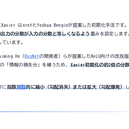
Xavier GlorotとYoshua Bengioが提案した初期化手法です
の出力の分散が入力の分散と等しくなるよう
重みを設定します
しています。
ming He（
ResNet
の開発者）らが提案したReLU向けの改良版
この「情報の損失分」を補うため、
Xavier初期化の約2倍の分
びに
指数
関数
的に縮小（勾配消失）または拡大（勾配爆発）