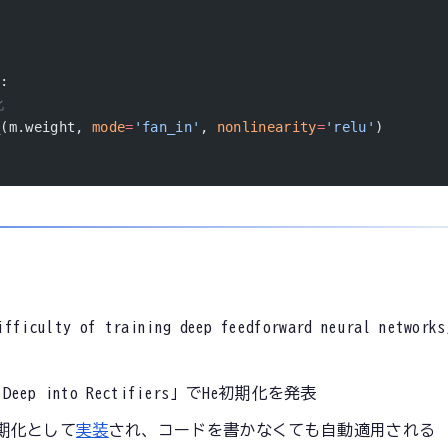
):
化
_(m.weight, 
mode
=
'fan_in'
, 
nonlinearity
=
'relu'
)
fficulty of training deep feedforward neural netw
Deep into Rectifiers」でHe初期化を発表
ト初期化として
実装
され、コードを書かなくても自動適用される