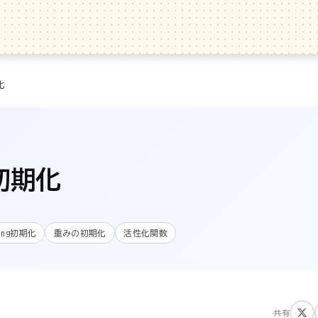
化
e初期化
ming初期化
重みの初期化
活性化関数
共有