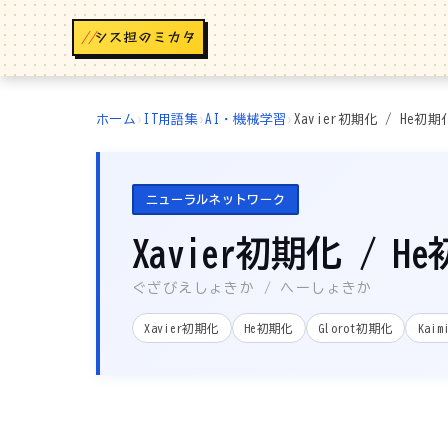
//
ホーム
›
IT用語集
›
AI・機械学習
›
Xavier初期化 / He初期
ニューラルネットワーク
Xavier初期化 / H
ぐざびえしょきか / へーしょきか
Xavier初期化
He初期化
Glorot初期化
Kai