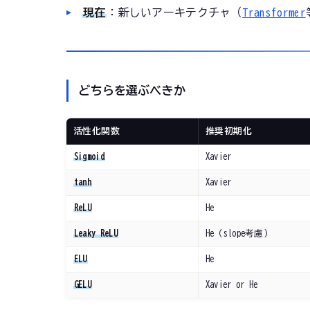
現在
：新しいアーキテクチャ（
Transformer
どちらを選ぶべきか
活性化関数
推奨初期化
Sigmoid
Xavier
tanh
Xavier
ReLU
He
Leaky ReLU
He（slope考慮）
ELU
He
GELU
Xavier or He