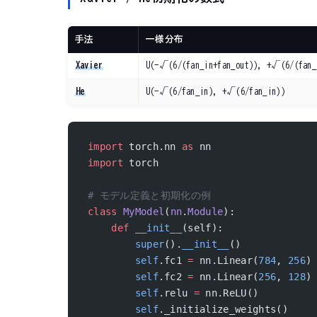
手法
一様分布
Xavier
U(-√(6/(fan_in+fan_out)), +√(6/(fan_
He
U(-√(6/fan_in), +√(6/fan_in))
import
 torch.nn 
as
 nn
import
 torch
# モデル定義と初期化の例
class
 MyModel
(
nn
.
Module
):
    def
 __init__
(self):
        super
().
__init__
()
        self
.fc1 
=
 nn.Linear(
784
, 
256
)
        self
.fc2 
=
 nn.Linear(
256
, 
128
)
        self
.relu 
=
 nn.ReLU()
        self
._initialize_weights()