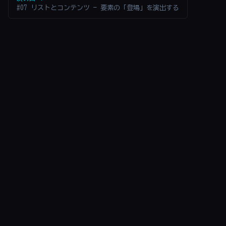
#07 リストとコンテンツ — 要素の「登場」を演出する
RSS
ご利用について
/
© 2026 KOBESOFT Co.,Ltd. All rights
reserved.