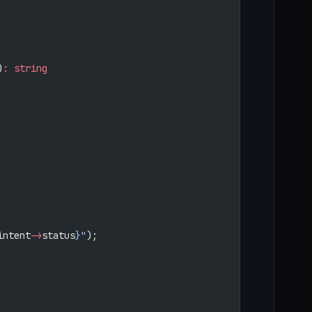
)
:
 string
intent
->
status
}"
);