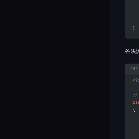
  
  
}
各決
<?
/
cl
{
  
  