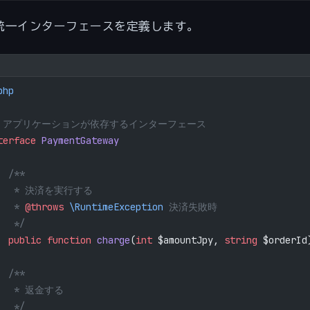
統一インターフェースを定義します。
php
/ アプリケーションが依存するインターフェース
terface
 PaymentGateway
  /**
    * 決済を実行する
   * 
@throws
 \RuntimeException
 決済失敗時
   */
  public
 function
 charge
(
int
 $amountJpy, 
string
 $orderId
  /**
    * 返金する
   */