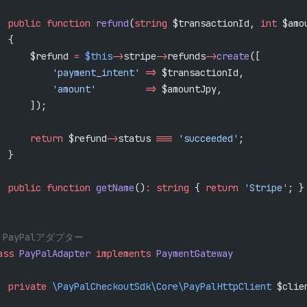
  public
 function
 refund
(
string
 $transactionId, 
int
 $amo
  {
      $refund 
=
 $this
->
stripe
->
refunds
->
create
([
          'payment_intent'
 =>
 $transactionId,
          'amount'
         =>
 $amountJpy,
      ]);
      return
 $refund
->
status 
===
 'succeeded'
;
  }
  public
 function
 getName
()
:
 string
 { 
return
 'Stripe'
; }
/ PayPalアダプター
ass
 PayPalAdapter
 implements
 PaymentGateway
  private
 \PayPalCheckoutSdk\Core\PayPalHttpClient
 $clie