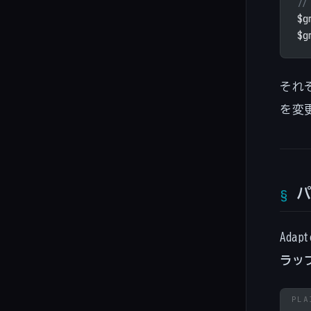
/
$g
$g
それ
を変
パ
Ada
ラッ