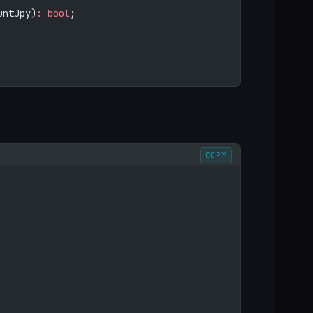
untJpy)
:
 bool
;
COPY