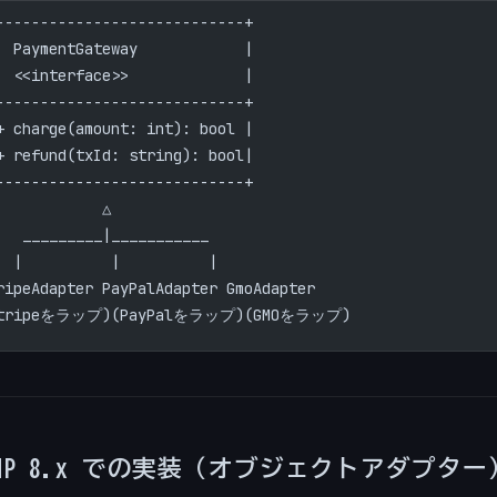
----------------------------+
  PaymentGateway            |
  <<interface>>             |
----------------------------+
+ charge(amount: int): bool |
+ refund(txId: string): bool|
----------------------------+
            △
   _________|___________
  |          |          |
ripeAdapter PayPalAdapter GmoAdapter
Stripeをラップ)(PayPalをラップ)(GMOをラップ)
HP 8.x での実装（オブジェクトアダプター