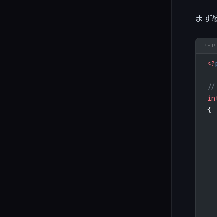
まず
<?
/
in
{
  
 
  
  
  
  
 
  