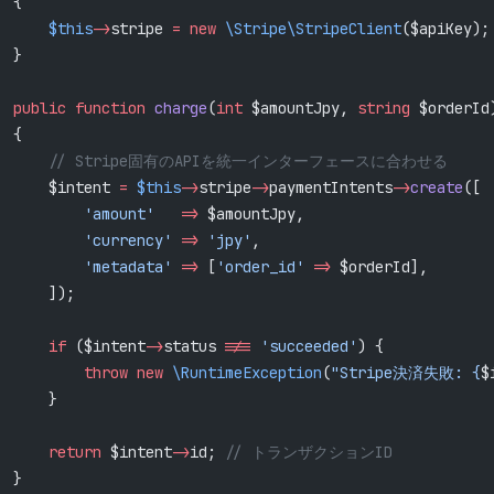
  {
      $this
->
stripe 
=
 new
 \Stripe\StripeClient
($apiKey);
  }
  public
 function
 charge
(
int
 $amountJpy, 
string
 $orderId
  {
       // Stripe固有のAPIを統一インターフェースに合わせる
      $intent 
=
 $this
->
stripe
->
paymentIntents
->
create
([
          'amount'
   =>
 $amountJpy,
          'currency'
 =>
 'jpy'
,
          'metadata'
 =>
 [
'order_id'
 =>
 $orderId],
      ]);
      if
 ($intent
->
status 
!==
 'succeeded'
) {
          throw
 new
 \RuntimeException
(
"Stripe決済失敗: {
$
      }
      return
 $intent
->
id; 
// トランザクションID
  }