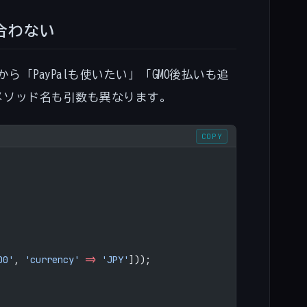
合わない
ら「PayPalも使いたい」「GMO後払いも追
メソッド名も引数も異なります。
COPY
00'
, 
'currency'
 =>
 'JPY'
]));