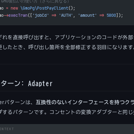
/ GMO後払いの使い方（さらに異なる）
mo 
=
 new
 \GmoPg\PostPayClient
();
mo
->
execTran
([
'jobCd'
 =>
 'AUTH'
, 
'amount'
 =>
 5800
]);
ぞれを直接呼び出すと、アプリケーションのコードが外部
更したとき、呼び出し箇所を全部修正する羽目になります
ターン: Adapter
pterパターンは、
互換性のないインターフェースを持つク
プ
するパターンです。コンセントの変換アダプターと同じ