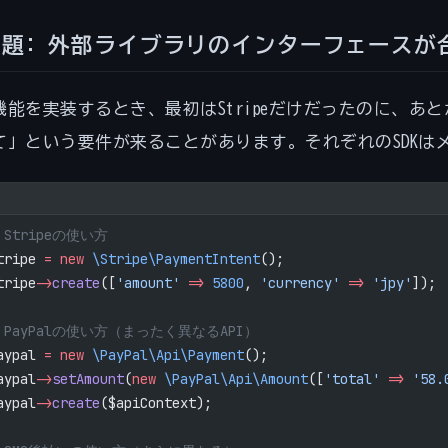
問題: 外部ライブラリのインターフェースが
機能を実装するとき、最初はStripeだけだったのに、あとか
て」という要件が来ることがあります。それぞれのSDKは
 Stripeの使い方
tripe 
=
 new
 \Stripe\PaymentIntent
();
tripe
->
create
([
'amount'
 =>
 5800
, 
'currency'
 =>
 'jpy'
]);
/ PayPalの使い方（まったく異なるAPI）
aypal 
=
 new
 \PayPal\Api\Payment
();
aypal
->
setAmount
(
new
 \PayPal\Api\Amount
([
'total'
 =>
 '58.
aypal
->
create
($apiContext);