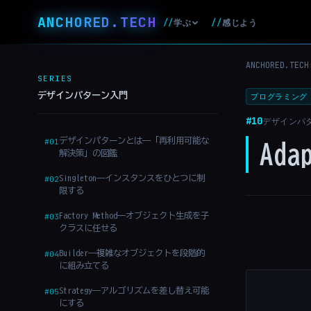
ANCHORED
.
TECH
//
感じよう
学ぶ
//
ANCHORED.TECH
SERIES
デザインパターン入門
プログラミング
#10
デザインパ
デザインパターンとは——「再利用可能な
#01
Ad
解決策」の図鑑
Singleton——インスタンスをひとつに制
#02
限する
Factory Method——オブジェクト生成を子
#03
クラスに任せる
Builder——複雑なオブジェクトを段階的
#04
に組み立てる
Strategy——アルゴリズムを差し替え可能
#05
にする