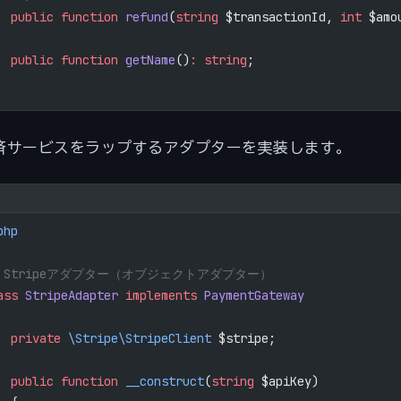
  public
 function
 refund
(
string
 $transactionId, 
int
 $amo
  public
 function
 getName
()
:
 string
;
済サービスをラップするアダプターを実装します。
php
/ Stripeアダプター（オブジェクトアダプター）
ass
 StripeAdapter
 implements
 PaymentGateway
  private
 \Stripe\StripeClient
 $stripe;
  public
 function
 __construct
(
string
 $apiKey)