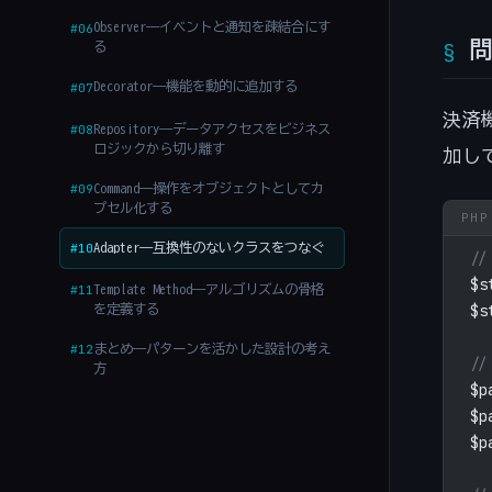
Observer——イベントと通知を疎結合にす
#06
る
Decorator——機能を動的に追加する
#07
決済
Repository——データアクセスをビジネス
#08
ロジックから切り離す
加し
Command——操作をオブジェクトとしてカ
#09
プセル化する
Adapter——互換性のないクラスをつなぐ
#10
//
$s
Template Method——アルゴリズムの骨格
#11
$s
を定義する
まとめ——パターンを活かした設計の考え
#12
/
方
$p
$p
$p