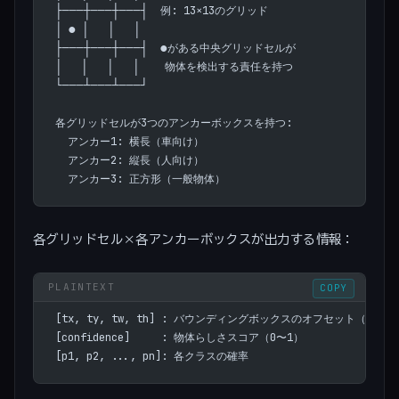
├───┼───┼───┤  例: 13×13のグリッド
│ ● │   │   │
├───┼───┼───┤  ●がある中央グリッドセルが
│   │   │   │    物体を検出する責任を持つ
└───┴───┴───┘
各グリッドセルが3つのアンカーボックスを持つ:
  アンカー1: 横長（車向け）
  アンカー2: 縦長（人向け）
  アンカー3: 正方形（一般物体）
各グリッドセル×各アンカーボックスが出力する情報：
COPY
[tx, ty, tw, th] : バウンディングボックスのオフセット（回帰）
[confidence]     : 物体らしさスコア（0〜1）
[p1, p2, ..., pn]: 各クラスの確率