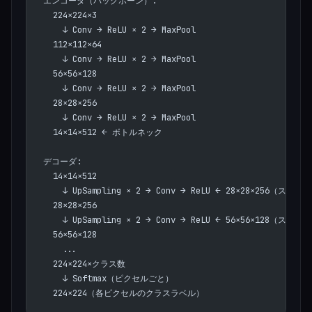
エンコーダ（バックボーン）:
  224×224×3
    ↓ Conv → ReLU × 2 → MaxPool
  112×112×64
    ↓ Conv → ReLU × 2 → MaxPool
  56×56×128
    ↓ Conv → ReLU × 2 → MaxPool
  28×28×256
    ↓ Conv → ReLU × 2 → MaxPool
  14×14×512 ← ボトルネック
デコーダ:
  14×14×512
    ↓ UpSampling × 2 → Conv → ReLU ← 28×28×256（スキ
  28×28×256
    ↓ UpSampling × 2 → Conv → ReLU ← 56×56×128（スキ
  56×56×128
    ...
  224×224×クラス数
    ↓ Softmax（ピクセルごと）
  224×224（各ピクセルのクラスラベル）