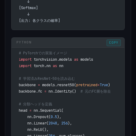
    ↓
[Softmax]
    ↓
[出力: 各クラスの確率]
COPY
# PyTorchでの実装イメージ
import
 torchvision.models 
as
 models
import
 torch.nn 
as
 nn
# 学習済みResNet-50を読み込む
backbone 
=
 models.resnet50(
pretrained
=
True
)
backbone.fc 
=
 nn.Identity()  
# 元のFC層を除去
# 分類ヘッドを定義
head 
=
 nn.Sequential(
    nn.Dropout(
0.5
),
    nn.Linear(
2048
, 
256
),
    nn.ReLU(),
    nn.Linear(
256
, num_classes),