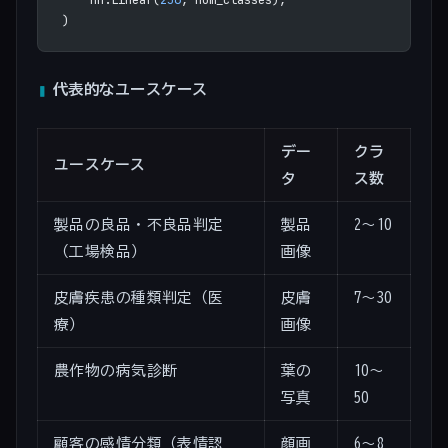
)
代表的なユースケース
デー
クラ
ユースケース
タ
ス数
製品の良品・不良品判定
製品
2〜10
（工場検品）
画像
皮膚疾患の種類判定（医
皮膚
7〜30
療）
画像
農作物の病気診断
葉の
10〜
写真
50
顧客の感情分類（表情認
顔画
6〜8