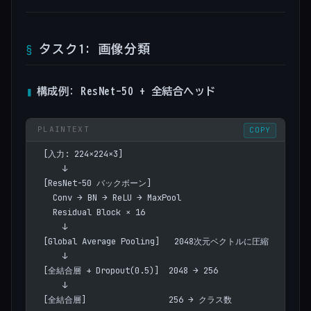
タスク1: 画像分類
構成例: ResNet-50 + 全結合ヘッド
COPY
[入力: 224×224×3]
    ↓
[ResNet-50 バックボーン]
  Conv → BN → ReLU → MaxPool
  Residual Block × 16
    ↓
[Global Average Pooling]   2048次元ベクトルに圧縮
    ↓
[全結合層 + Dropout(0.5)]  2048 → 256
    ↓
[全結合層]                 256 → クラス数