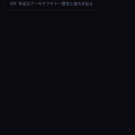
#09 有名なアーキテクチャ——歴史と進化を辿る
RSS
ご利用について
/
© 2026 KOBESOFT Co.,Ltd. All rights