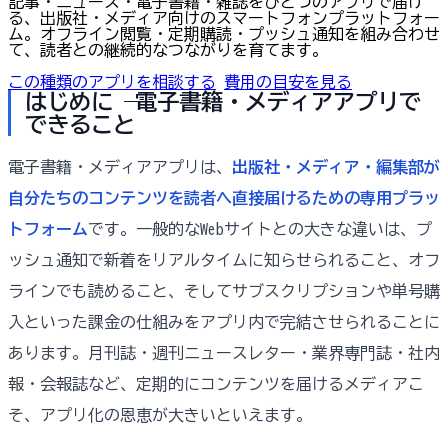
記事・ニュース・電子書籍・雑誌をひとつのアプリで届け
る、出版社・メディア向けのスマートフォンプラットフォー
ム。オフライン閲覧・定期購読・プッシュ通知を組み合わせ
て、読者との継続的なつながりを育てます。
この種類のアプリを相談する
費用の目安を見る
はじめに ── 電子書籍・メディアアプリで
できること
電子書籍・メディアアプリは、
出版社・メディア・編集部が
自分たちのコンテンツを読者へ直接届けるための専用プラッ
トフォーム
です。一般的なWebサイトとの大きな違いは、プ
ッシュ通知で新着をリアルタイムに知らせられること、オフ
ラインでも読めること、そしてサブスクリプションや単号購
入といった課金の仕組みをアプリ内で完結させられることに
あります。月刊誌・週刊ニュースレター・業界専門誌・社内
報・会報誌など、定期的にコンテンツを届けるメディアこ
そ、アプリ化の恩恵が大きいといえます。