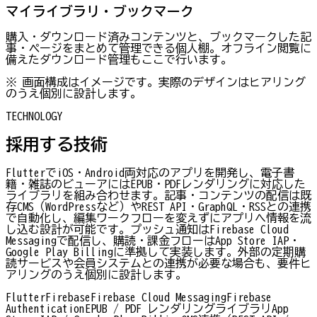
マイライブラリ・ブックマーク
購入・ダウンロード済みコンテンツと、ブックマークした記
事・ページをまとめて管理できる個人棚。オフライン閲覧に
備えたダウンロード管理もここで行います。
※ 画面構成はイメージです。実際のデザインはヒアリング
のうえ個別に設計します。
TECHNOLOGY
採用する技術
FlutterでiOS・Android両対応のアプリを開発し、電子書
籍・雑誌のビューアにはEPUB・PDFレンダリングに対応した
ライブラリを組み合わせます。記事・コンテンツの配信は既
存CMS（WordPressなど）やREST API・GraphQL・RSSとの連携
で自動化し、編集ワークフローを変えずにアプリへ情報を流
し込む設計が可能です。プッシュ通知はFirebase Cloud
Messagingで配信し、購読・課金フローはApp Store IAP・
Google Play Billingに準拠して実装します。外部の定期購
読サービスや会員システムとの連携が必要な場合も、要件ヒ
アリングのうえ個別に設計します。
Flutter
Firebase
Firebase Cloud Messaging
Firebase
Authentication
EPUB / PDF レンダリングライブラリ
App