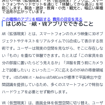
みたり——AR（拡張現実）・VR（仮想現実）アプリは、スマー
トフォンやヘッドセットを通じて「体験してから選ぶ」を可
能にします。製造・建設・教育・小売・観光と、幅広い業種
で活用が広がっています。
この種類のアプリを相談する
費用の目安を見る
はじめに ── AR・VRアプリでできること
AR（拡張現実）とは、スマートフォンのカメラ映像に3Dオブ
ジェクトやテキストをリアルタイムでCG合成して表示する技
術です。ユーザーは現実の空間を見ながら、そこに存在しな
い「もの」を重ねて体験できます。たとえば「この家具を自
分の部屋に置いたらどう見えるか」「洋服を買う前にカメラ
上で試着したい」といったニーズに応えるのがARの得意領域
です。iOSのARKit・AndroidのARCoreが標準で平面検出や空
間認識を提供しているため、多くのスマートフォンで特別な
ハードウェアを必要とせず動作します。
VR（仮想現実）は、画面全体を仮想空間に切り替え、ユーザ