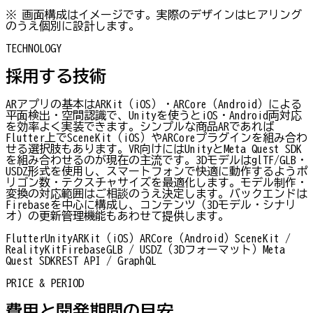
※ 画面構成はイメージです。実際のデザインはヒアリング
のうえ個別に設計します。
TECHNOLOGY
採用する技術
ARアプリの基本はARKit（iOS）・ARCore（Android）による
平面検出・空間認識で、Unityを使うとiOS・Android両対応
を効率よく実装できます。シンプルな商品ARであれば
Flutter上でSceneKit（iOS）やARCoreプラグインを組み合わ
せる選択肢もあります。VR向けにはUnityとMeta Quest SDK
を組み合わせるのが現在の主流です。3DモデルはglTF/GLB・
USDZ形式を使用し、スマートフォンで快適に動作するようポ
リゴン数・テクスチャサイズを最適化します。モデル制作・
変換の対応範囲はご相談のうえ決定します。バックエンドは
Firebaseを中心に構成し、コンテンツ（3Dモデル・シナリ
オ）の更新管理機能もあわせて提供します。
Flutter
Unity
ARKit（iOS）
ARCore（Android）
SceneKit /
RealityKit
Firebase
GLB / USDZ（3Dフォーマット）
Meta
Quest SDK
REST API / GraphQL
PRICE & PERIOD
費用と開発期間の目安