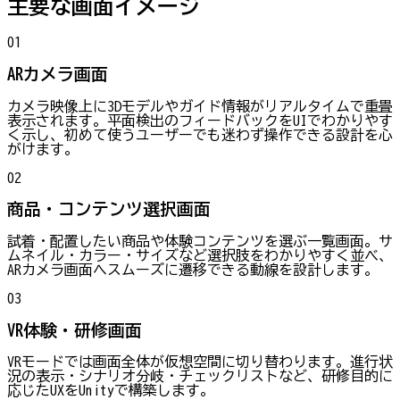
主要な画面イメージ
01
ARカメラ画面
カメラ映像上に3Dモデルやガイド情報がリアルタイムで重畳
表示されます。平面検出のフィードバックをUIでわかりやす
く示し、初めて使うユーザーでも迷わず操作できる設計を心
がけます。
02
商品・コンテンツ選択画面
試着・配置したい商品や体験コンテンツを選ぶ一覧画面。サ
ムネイル・カラー・サイズなど選択肢をわかりやすく並べ、
ARカメラ画面へスムーズに遷移できる動線を設計します。
03
VR体験・研修画面
VRモードでは画面全体が仮想空間に切り替わります。進行状
況の表示・シナリオ分岐・チェックリストなど、研修目的に
応じたUXをUnityで構築します。