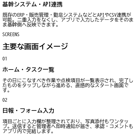
基幹システム・API連携
既存のERP・販売管理・勤怠システムなどとAPIやCSV連携が
可能。二重入力をなくし、アプリで入力したデータをそのま
ま基幹側へ反映できます。
SCREENS
主要な画面イメージ
01
ホーム・タスク一覧
その日にこなすべき作業や点検項目が一覧表示され、完了し
たものをタップしながら進める、直感的なスタート画面で
す。
02
日報・フォーム入力
項目ごとに入力欄が整理されており、写真添付もワンタッ
プ。送信すると管理者へ即時通知が届き、承認・コメントも
アプリ内で完結します。