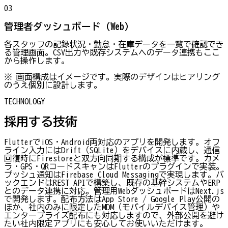
03
管理者ダッシュボード（Web）
各スタッフの記録状況・勤怠・在庫データを一覧で確認でき
る管理画面。CSV出力や既存システムへのデータ連携もここ
から操作します。
※ 画面構成はイメージです。実際のデザインはヒアリング
のうえ個別に設計します。
TECHNOLOGY
採用する技術
FlutterでiOS・Android両対応のアプリを開発します。オフ
ライン入力にはDrift（SQLite）をデバイスに内蔵し、通信
回復時にFirestoreと双方向同期する構成が標準です。カメ
ラ・GPS・QRコードスキャンはFlutterのプラグインで実装。
プッシュ通知はFirebase Cloud Messagingで実現します。バ
ックエンドはREST APIで構築し、既存の基幹システムやERP
とのデータ連携に対応。管理用WebダッシュボードはNext.js
で開発します。配布方法はApp Store / Google Play公開の
ほか、社内のみに限定したMDM（モバイルデバイス管理）や
エンタープライズ配布にも対応しますので、外部公開を避け
たい社内限定アプリにも安心してお使いいただけます。