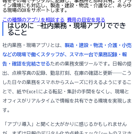
報をその場でデジタルに記録し、事務所と即時共有。オフラ
イン環境にも対応し、製造・建設・物流・介護など、あらゆ
る現場のDXをサポートします。
この種類のアプリを相談する
費用の目安を見る
はじめに ── 社内業務・現場アプリででき
ること
社内業務・現場アプリとは、
製造・建設・物流・介護・小売
などの現場で働くスタッフが、スマホ一台で業務記録・報
告・確認を完結させる
ための業務支援ツールです。日報の提
出、点検写真の記録、勤怠打刻、在庫の確認と更新――こう
した日々の業務をスマホからスムーズに行えるようにするこ
とで、紙やExcelによる転記・集計の手間をなくし、現場と
オフィスがリアルタイムで情報を共有できる環境を実現しま
す。
「アプリ導入」と聞くと大がかりに感じるかもしれません
が、まずは日報のデジタル化や点検チェックシートのスマホ