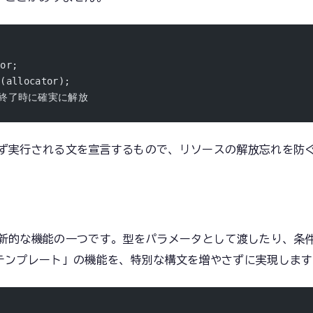
tor;
t(allocator);
スコープ終了時に確実に解放
ず実行される文を宣言するもので、リソースの解放忘れを防
革新的な機能の一つです。型をパラメータとして渡したり、条
テンプレート」の機能を、特別な構文を増やさずに実現します