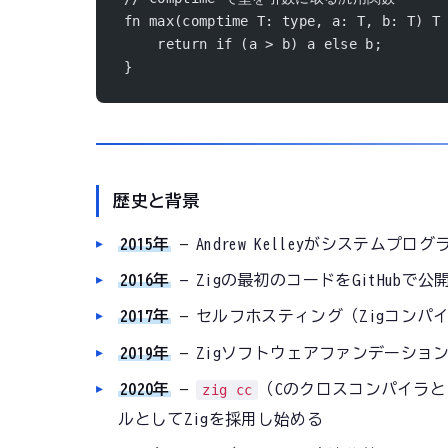
fn max(comptime T: type, a: T, b: T) T
    return if (a > b) a else b;
}
歴史と背景
2015年
— Andrew Kelleyがシステム
2016年
— Zigの最初のコードをGitHub
2017年
— セルフホスティング（Zigコンパ
2019年
— Zigソフトウェアファンデーションを
2020年
—
（Cのクロスコンパイラと
zig cc
ルとしてZigを採用し始める