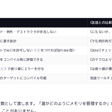
C言語との比
ド・例外・デストラクタが存在しない
Cにもないが、
に渡す設計
Cでも明示的
トでnullを許可しない（
をつければOptional型）
Cはnullチェ
?
をコンパイル時に評価できる
Cのマクロよ
）で戻り値にエラーを付与
Cは戻り値の
!
のターゲットにコンパイル可能
別途ツールチ
引数として渡します。「誰がどのようにメモリを管理するか」
」ことがありません。