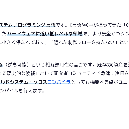
ステムプログラミング言語
です。C言語やC++が担ってきた「
った
ハードウェアに近い低レベルな領域
を、より安全かつシ
に小さく保たれており、「隠れた制御フローを持たない」とい
る
（逆も可能）という相互運用性の高さです。既存のC資産を
換える現実的な候補」として開発者コミュニティで急速に注目
ビルドシステム・クロス
コンパイラ
としても機能する点がユニ
コンパイルも行えます。