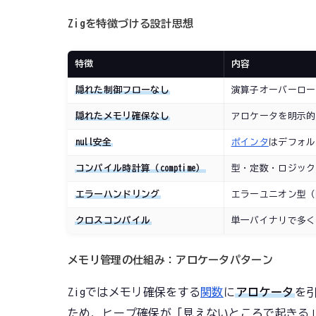
Zigを特徴づける設計思想
特徴
内容
隠れた制御フローなし
演算子オーバーロー
隠れたメモリ確保なし
アロケータを明示的
null安全
ポインタ
はデフォル
コンパイル時計算（comptime）
型・定数・ロジック
エラーハンドリング
エラーユニオン型（
クロスコンパイル
単一バイナリで多く
メモリ管理の仕組み：アロケータパターン
Zigではメモリ確保をする
関数
に
アロケータ
を
ため、ヒープ確保が「見えないところで起きる