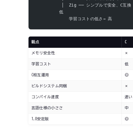
          │  Zig ── シンプルで安全、C互換
         低
             学習コストの低さ→ 高
観点
C
メモリ安全性
✗
学習コスト
低
C相互運用
◎
ビルドシステム同梱
✗
コンパイル速度
速い
言語仕様の小ささ
中
1.0安定版
◎