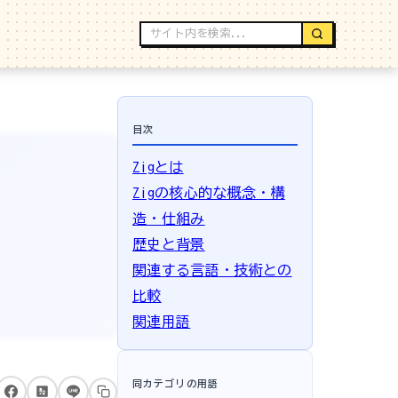
目次
Zigとは
Zigの核心的な概念・構
造・仕組み
歴史と背景
関連する言語・技術との
比較
関連用語
同カテゴリの用語