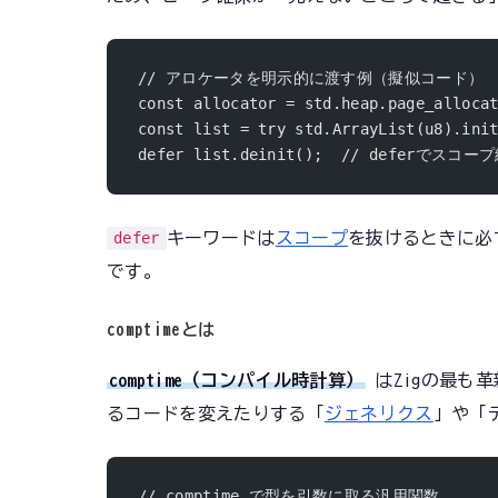
// アロケータを明示的に渡す例（擬似コード）
const allocator = std.heap.page_alloca
const list = try std.ArrayList(u8).ini
defer list.deinit();  // deferで
キーワードは
スコープ
を抜けるときに必
defer
です。
comptimeとは
comptime（コンパイル時計算）
はZigの最も
るコードを変えたりする「
ジェネリクス
」や「
// comptime で型を引数に取る汎用関数