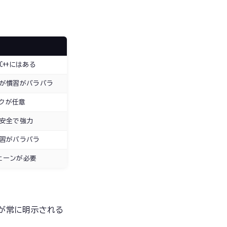
較
C++にはある
だが慣習がバラバラ
ックが任意
り安全で強力
慣習がバラバラ
ェーンが必要
が常に明示される