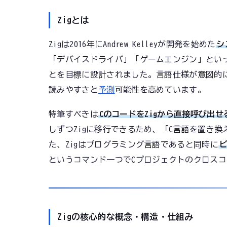
Zigとは
Zigは2016年にAndrew Kelleyが開発を始めた
シ
「デバイスドライバ」「ゲームエンジン」とい
とを目標に設計されました。言語仕様が意図的
読みやすさと
予測
可能性を高めています。
特筆すべきは
CのコードをZigから直接呼び出せ
しずつZigに移行できるため、「C言語を置き
た、Zigはプログラミング言語であると同時に
というコマンド一つでCプロジェクトのクロス
Zigの核心的な概念・構造・仕組み