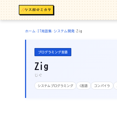
//
ホーム
›
IT用語集
›
システム開発
›
Zig
プログラミング言語
Zig
じぐ
システムプログラミング
C言語
コンパイラ