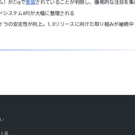
）がZigで
実装
されていることが判明し、爆発的な注目を集
ルドシステムAPIが大幅に整理される
ンパイラの安定性が向上。1.0リリースに向けた取り組みが継続中（
低い
スト高