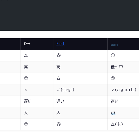
C++
Rust
Zig
△
◎
○
高
高
低〜中
◎
△
◎
✗
✓(Cargo)
✓(zig build)
遅い
遅い
速い
大
大
小
◎
◎
△(未)