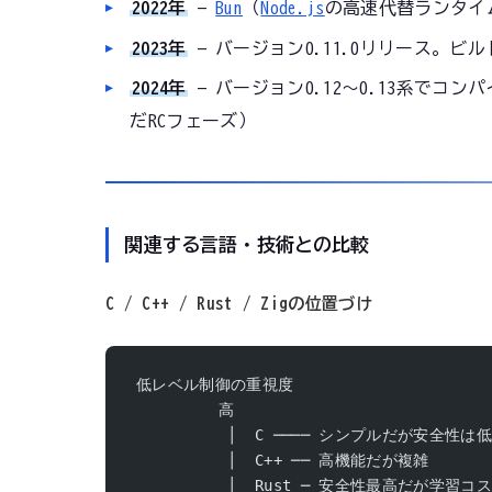
2022年
—
Bun
（
Node.js
の高速代替ランタイム
2023年
— バージョン0.11.0リリース。ビ
2024年
— バージョン0.12〜0.13系でコ
だRCフェーズ）
関連する言語・技術との比較
C / C++ / Rust / Zigの位置づけ
低レベル制御の重視度
         高
          │  C ──── シンプルだが安全性は
          │  C++ ── 高機能だが複雑
          │  Rust ─ 安全性最高だが学習コ