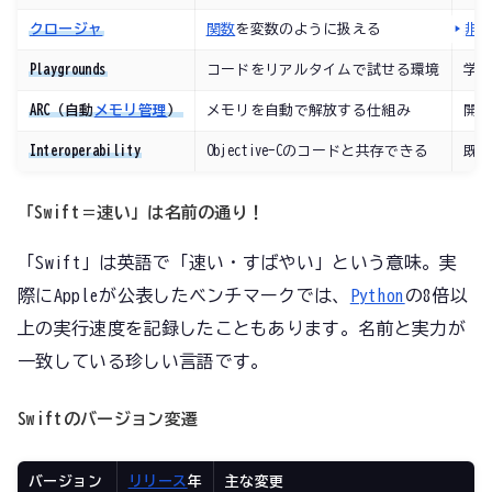
クロージャ
関数
を変数のように扱える
非
Playgrounds
コードをリアルタイムで試せる環境
学
ARC（自動
メモリ管理
）
メモリを自動で解放する仕組み
開
Interoperability
Objective-Cのコードと共存できる
既
「Swift＝速い」は名前の通り！
「Swift」は英語で「速い・すばやい」という意味。実
際にAppleが公表したベンチマークでは、
Python
の8倍以
上の実行速度を記録したこともあります。名前と実力が
一致している珍しい言語です。
Swiftのバージョン変遷
バージョン
リリース
年
主な変更