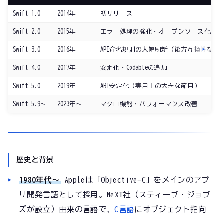
Swift 1.0
2014年
初リリース
Swift 2.0
2015年
エラー処理の強化・オープンソース化
Swift 3.0
2016年
API命名規則の大幅刷新（後方互換性な
Swift 4.0
2017年
安定化・Codableの追加
Swift 5.0
2019年
ABI安定化（実用上の大きな節目）
Swift 5.9〜
2023年〜
マクロ機能・パフォーマンス改善
歴史と背景
1980年代〜
Appleは「Objective-C」をメインのアプ
リ開発言語として採用。NeXT社（スティーブ・ジョブ
ズが設立）由来の言語で、
C言語
にオブジェクト指向