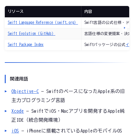
リソース
内容
Swift Language Reference（swift.org）
Swift言語の公式仕様・ド
Swift Evolution（GitHub）
言語仕様の変更提案・決定
Swift Package Index
Swiftパッケージの公式
イン
関連用語
Objective-C
— SwiftのベースになったApple系の旧
主力プログラミング言語
Xcode
— SwiftでiOS・Macアプリを開発するApple純
正IDE（統合開発環境）
iOS
— iPhoneに搭載されているAppleのモバイルOS