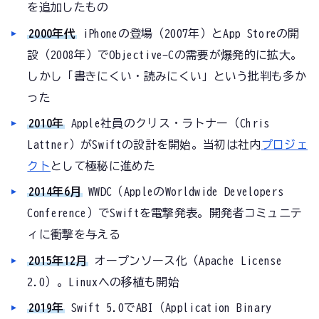
を追加したもの
2000年代
iPhoneの登場（2007年）とApp Storeの開
設（2008年）でObjective-Cの需要が爆発的に拡大。
しかし「書きにくい・読みにくい」という批判も多か
った
2010年
Apple社員のクリス・ラトナー（Chris
Lattner）がSwiftの設計を開始。当初は社内
プロジェ
クト
として極秘に進めた
2014年6月
WWDC（AppleのWorldwide Developers
Conference）でSwiftを電撃発表。開発者コミュニテ
ィに衝撃を与える
2015年12月
オープンソース化（Apache License
2.0）。Linuxへの移植も開始
2019年
Swift 5.0でABI（Application Binary