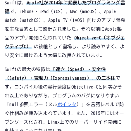
Swiftは、
Apple社が2014年に発表したプログラミング言
語
で、iPhone・iPad（iOS）、Mac（macOS）、Apple
Watch（watchOS）、Apple TV（tvOS）向けのアプリ開発
を主な目的として設計されました。それ以前にApple製
品のアプリ開発に使われていた
Objective-C（オブジェ
クティブC）
の後継として登場し、より読みやすく、よ
り安全に書けるよう大幅に改良されています。
Swiftの最大の特徴は
「速さ（Speed）・安全性
（Safety）・表現力（Expressiveness）」の三本柱
で
す。コンパイル後の実行速度はObjective-Cと同等かそ
れ以上でありながら、プログラムのバグになりやすい
「null参照エラー（ヌル
ポインタ
）」を言語レベルで防
ぐ仕組みが組み込まれています。また、2015年にはオー
プンソース化され、Linux上でのサーバーサイド開発に
も使えるようになりました。