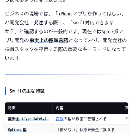
ビジネスの現場では、「iPhoneアプリを作ってほしい」
と開発会社に発注する際に、「Swift対応できます
か？」と確認するのが一般的です。現在ではApple系ア
プリ開発の
事実上の標準言語
となっており、開発会社の
技術スタックを評価する際の重要なキーワードになって
います。
Swiftの主な特徴
特徴
内容
実
型安全（Type Safety）
変数
の型が厳密に管理される
バ
Optional型
「値がない」状態を安全に扱える
「