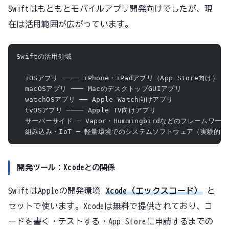
Swiftはもともとモバイルアプリ開発向けでしたが、現
在は活用範囲が広がっています。
Swiftの活用領域
  iOSアプリ ──── iPhone・iPadアプリ（App Store向け）
  macOSアプリ ─── MacのデスクトップGUIアプリ
  watchOSアプリ ── Apple Watch向けアプリ
  tvOSアプリ ──── Apple TV向けアプリ
  サーバーサイド ─ Vapor・Hummingbirdなどのフレームワーク
  組み込み・IoT ─ 軽量環境でのシステムソフトウェア（実験的）
開発ツール：Xcodeとの関係
SwiftはAppleの開発環境
Xcode（エックスコード）
と
セットで使います。Xcodeは無料で提供されており、コ
ードを書く・テストする・App Storeに申請するまでの