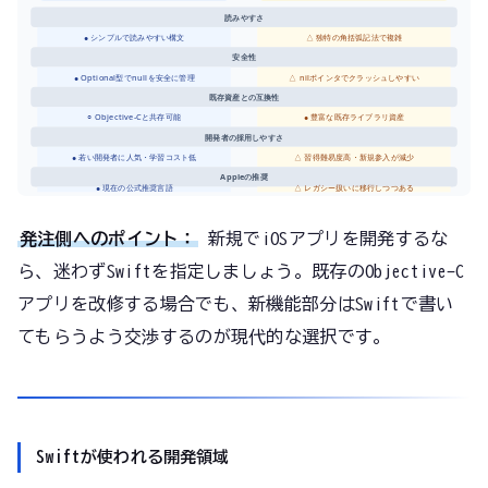
読みやすさ
● シンプルで読みやすい構文
△ 独特の角括弧記法で複雑
安全性
● Optional型でnullを安全に管理
△ nilポインタでクラッシュしやすい
既存資産との互換性
○ Objective-Cと共存可能
● 豊富な既存ライブラリ資産
開発者の採用しやすさ
● 若い開発者に人気・学習コスト低
△ 習得難易度高・新規参入が減少
Appleの推奨
● 現在の公式推奨言語
△ レガシー扱いに移行しつつある
発注側へのポイント：
新規でiOSアプリを開発するな
ら、迷わずSwiftを指定しましょう。既存のObjective-C
アプリを改修する場合でも、新機能部分はSwiftで書い
てもらうよう交渉するのが現代的な選択です。
Swiftが使われる開発領域