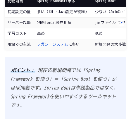
比較項目
Spring Framework単体
Spring Boot
初期設定の量
多い（XML・Java設定が複雑）
少ない（AutoConfig
サーバー起動
別途Tomcat等を用意
jarファイル1つで即
学習コスト
高め
低め
現場での主流
レガシーシステム
に多い
新規開発の大多数
ポイント：
現在の新規開発では「Spring
Framework を使う」＝「Spring Boot を使う」が
ほぼ同義です。Spring Bootは単独製品ではなく、
Spring Frameworkを使いやすくするツールキット
です。