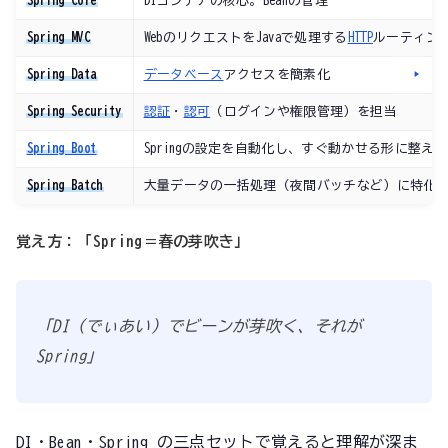
Spring Core
DIコンテナの核心。Beanの管理
Spring MVC
WebのリクエストをJavaで処理する
HTTP
ルーティン
Spring Data
データベース
アクセスを簡素化
Spring Security
認証
・
認可
（ログインや権限管理）を担当
Spring Boot
Springの設定を自動化し、すぐ動かせる形に整え
Spring Batch
大量データの一括処理（夜間バッチなど）に特化
覚え方：「Spring＝春の芽吹き」
「DI（でぃあい）でビーンが芽吹く、それが
Spring」
DI・Bean・Spring の三点セットで覚えると理解が深ま