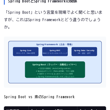
Spring BootとSpring Frameworkの関係
「Spring Boot」という言葉を現場でよく聞くと思いま
すが、これはSpring Frameworkとどう違うのでしょう
か。
Spring Framework（土台・骨格）
Spring Core
Spring MVC
Spring Data / Security
DIコンテナ / Bean管理
Webリクエストのルーティング
DB・認証・認可
Spring Boot（ラッパー・自動化レイヤー）
✔ 設定の自動化（AutoConfiguration）
✔ 組み込みサーバー（Tomcat内蔵）ですぐ起動
✔ 依存ライブラリをまとめてバージョン管理
→ Spring Frameworkを使いやすく包んだもの
Spring Boot vs 素のSpring Framework