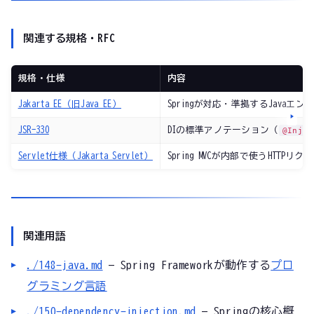
関連する規格・RFC
規格・仕様
内容
Jakarta EE（旧Java EE）
Springが対応・準拠するJava
JSR-330
DIの標準アノテーション（
@Injec
Servlet仕様（Jakarta Servlet）
Spring MVCが内部で使うHTTP
関連用語
./148-java.md
— Spring Frameworkが動作する
プロ
グラミング言語
./150-dependency-injection.md
— Springの核心概