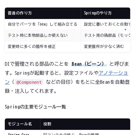
普通の作り方
Springのやり方
自分でパーツを「new」して組み立てる
設定に書いておくと自動で
テスト時に本物部品しか使えない
テスト用の偽部品（モック
変更時に多くの箇所を修正
変更箇所が少なく済む
DIで管理される部品のことを
Bean（ビーン）
と呼びま
す。Springが起動すると、設定ファイルや
アノテーショ
ン
（
などの目印）をもとに全Beanを自動登
@Component
録・注入してくれます。
Springの主要モジュール一覧
モジュール名
役割