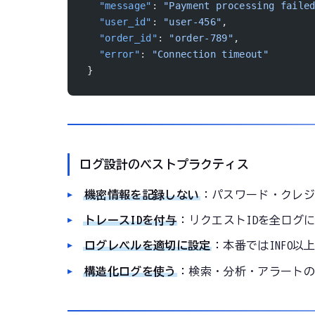
  "message"
: 
"Payment processing faile
  "user_id"
: 
"user-456"
,
  "order_id"
: 
"order-789"
,
  "error"
: 
"Connection timeout"
}
ログ設計のベストプラクティス
機密情報を記録しない
：パスワード・クレジ
トレースIDを付与
：リクエストIDを全ログ
ログレベルを適切に設定
：本番ではINFO以
構造化ログを使う
：検索・分析・アラートのた