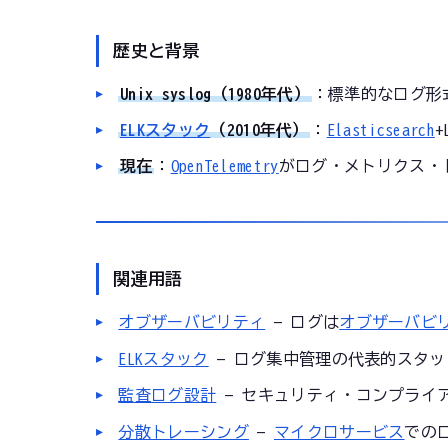
歴史と背景
Unix syslog（1980年代）
：標準的なログ形
ELKスタック
（2010年代）
：
Elasticsearch
+
現在
：
OpenTelemetry
がログ・メトリクス・
関連用語
オブザーバビリティ
— ログは
オブザーバビ
ELKスタック
— ログ集中管理の代表的スタッ
監査ログ設計
— セキュリティ・コンプライ
分散トレーシング
—
マイクロサービス
での