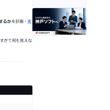
するか
を計画・
実
すぎて何も見えな