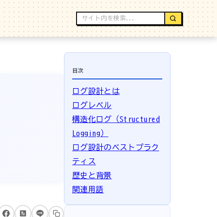
目次
ログ設計とは
ログレベル
構造化ログ（Structured
Logging）
ログ設計のベストプラク
ティス
歴史と背景
関連用語