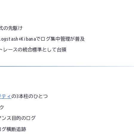
式の先駆け
Logstash+Kibanaでログ集中管理が普及
トレースの統合標準として台頭
リティ
の3本柱のひとつ
ク
アンス目的のログ
ログ横断追跡