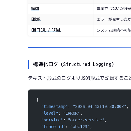
WARN
異常ではないが注
ERROR
エラーが発生した
CRITICAL / FATAL
システム継続不可
構造化ログ（Structured Logging）
テキスト形式のログよりJSON形式で記録する
{
  "timestamp"
: 
"2026-04-13T10:30:00Z"
,
  "level"
: 
"ERROR"
,
  "service"
: 
"order-service"
,
  "trace_id"
: 
"abc123"
,