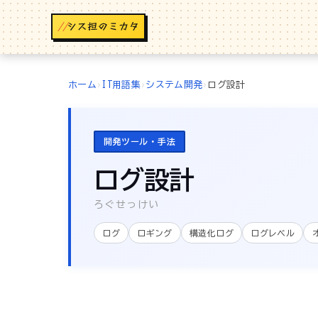
//
ホーム
›
IT用語集
›
システム開発
›
ログ設計
開発ツール・手法
ログ設計
ろぐせっけい
ログ
ロギング
構造化ログ
ログレベル