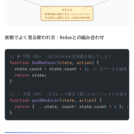
メリット
・変更前後を比較できる（タイムトラベル）
・v1は安全に参照できる（undo/redo可能）
実務でよく見る使われ方：Reduxとの組み合わせ
// ❌ 可変（NG）：元のstateを直接書き換えてしまう
function
 badReducer
(
state
, 
action
) {
  state.count 
=
 state.count 
+
 1
; 
// 元データを破壊！
  return
 state;
}
// ✅ 不変（OK）：スプレッド構文で新しいオブジェクトを返す
function
 goodReducer
(
state
, 
action
) {
  return
 { 
...
state, count: state.count 
+
 1
 }; 
//
}