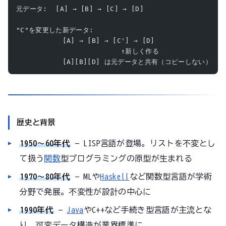
元データ:  [A] → [B] → [C] → [D]
"C"を変更した新データ:
           [A] → [B] → [C'] → [D]
                         ↑新しく作る
           [A][B][D] は元データと共有（コピーしない）
歴史と背景
1950〜60年代
— LISP言語が登場。リストを不変とし
て扱う
関数
型プログラミングの原型が生まれる
1970〜80年代
— MLや
Haskell
など関数型言語が学術
分野で発展。不変性が設計の中心に
1990年代
—
Java
やC++など手続き型言語が主流とな
り、可変データ構造が業界標準に