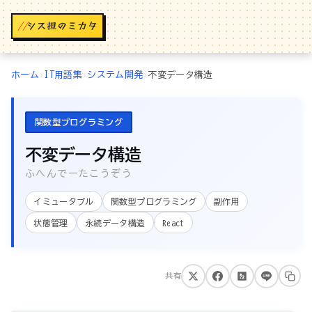
//
ホーム
›
IT用語集
›
システム開発
›
不変データ構造
関数型プログラミング
不変データ構造
ふへんでーたこうぞう
イミュータブル
関数型プログラミング
副作用
状態管理
永続データ構造
React
共有