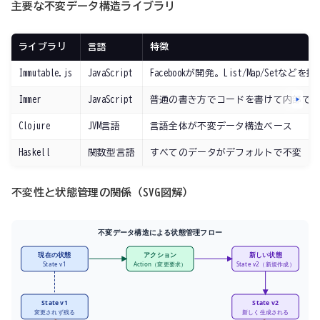
主要な不変データ構造ライブラリ
ライブラリ
言語
特徴
Immutable.js
JavaScript
Facebookが開発。List/Map/Setなどを提
Immer
JavaScript
普通の書き方でコードを書けて内部で
Clojure
JVM言語
言語全体が不変データ構造ベース
Haskell
関数型言語
すべてのデータがデフォルトで不変
不変性と状態管理の関係（SVG図解）
不変データ構造による状態管理フロー
現在の状態
アクション
新しい状態
State v1
Action（変更要求）
State v2（新規作成）
State v1
State v2
変更されず残る
新しく生成される