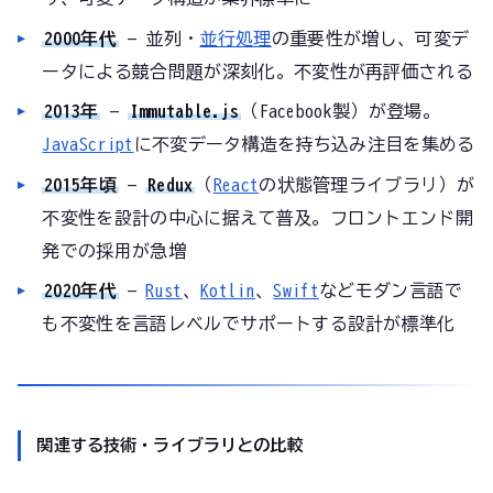
2000年代
— 並列・
並行処理
の重要性が増し、可変デ
ータによる競合問題が深刻化。不変性が再評価される
2013年
—
Immutable.js
（Facebook製）が登場。
JavaScript
に不変データ構造を持ち込み注目を集める
2015年頃
—
Redux
（
React
の状態管理ライブラリ）が
不変性を設計の中心に据えて普及。フロントエンド開
発での採用が急増
2020年代
—
Rust
、
Kotlin
、
Swift
などモダン言語で
も不変性を言語レベルでサポートする設計が標準化
関連する技術・ライブラリとの比較