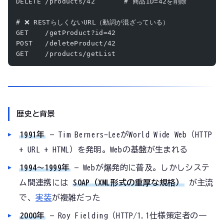
DELETE /products/42       # 商品ID=42を削除
# ❌ RESTらしくないURL（動詞が混ざっている）
GET    /getProduct?id=42
POST   /deleteProduct/42
GET    /products/getList
歴史と背景
1991年
— Tim Berners-LeeがWorld Wide Web（HTTP
+ URL + HTML）を発明。Webの基盤が生まれる
1994〜1999年
— Webが爆発的に普及。しかしシステ
ム間連携には
SOAP（XML形式の重厚な規格）
が主流
で、
実装
が複雑だった
2000年
— Roy Fielding（HTTP/1.1仕様策定者の一