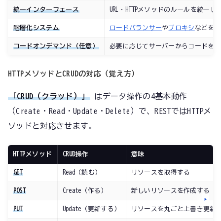
統一インターフェース
URL・HTTPメソッドのルールを統一
階層化システム
ロードバランサー
や
プロキシ
などを
コードオンデマンド（任意）
必要に応じてサーバーからコードを
HTTPメソッドとCRUDの対応（覚え方）
「CRUD（クラッド）」
はデータ操作の4基本動作
（Create・Read・Update・Delete）で、RESTではHTTPメ
ソッドと対応させます。
HTTPメソッド
CRUD操作
意味
GET
Read（読む）
リソースを取得する
POST
Create（作る）
新しいリソースを作成する
PUT
Update（更新する）
リソースを丸ごと上書き更新