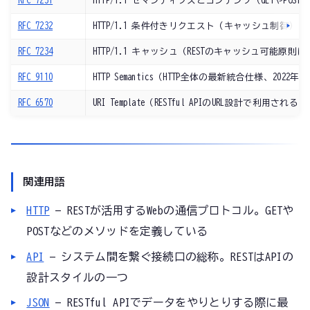
RFC 7231
HTTP/1.1 セマンティクスとコンテンツ（GETやPO
RFC 7232
HTTP/1.1 条件付きリクエスト（キャッシュ制御）
RFC 7234
HTTP/1.1 キャッシュ（RESTのキャッシュ可能原則
RFC 9110
HTTP Semantics（HTTP全体の最新統合仕様、2022年）
RFC 6570
URI Template（RESTful APIのURL設計で利用される）
関連用語
HTTP
— RESTが活用するWebの通信プロトコル。GETや
POSTなどのメソッドを定義している
API
— システム間を繋ぐ接続口の総称。RESTはAPIの
設計スタイルの一つ
JSON
— RESTful APIでデータをやりとりする際に最