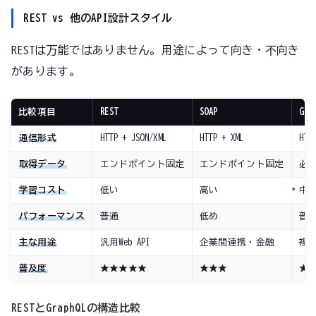
REST vs 他のAPI設計スタイル
RESTは万能ではありません。用途によって向き・不向き
があります。
比較項目
REST
SOAP
Gra
通信形式
HTTP + JSON/XML
HTTP + XML
HTT
取得データ
エンドポイント固定
エンドポイント固定
必
学習コスト
低い
高い
中
パフォーマンス
普通
低め
普
主な用途
汎用Web API
企業間連携・金融
複
普及度
★★★★★
★★★
★
RESTとGraphQLの構造比較