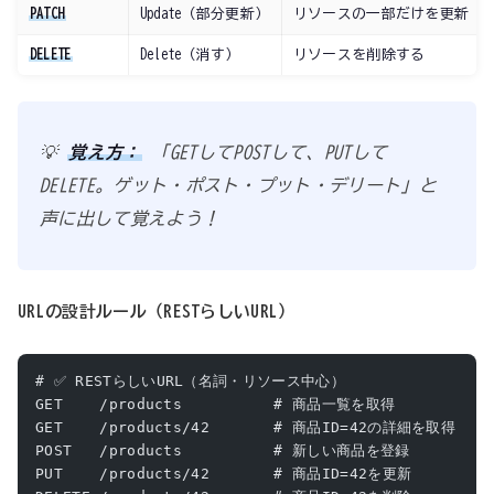
PATCH
Update（部分更新）
リソースの一部だけを更新
DELETE
Delete（消す）
リソースを削除する
💡
覚え方：
「GETしてPOSTして、PUTして
DELETE。ゲット・ポスト・プット・デリート」と
声に出して覚えよう！
URLの設計ルール（RESTらしいURL）
# ✅ RESTらしいURL（名詞・リソース中心）
GET    /products          # 商品一覧を取得
GET    /products/42       # 商品ID=42の詳細を取得
POST   /products          # 新しい商品を登録
PUT    /products/42       # 商品ID=42を更新