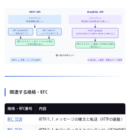
REST API
GraphQL API
クライアント
クライアント
「商品情報が欲しい」
「商品名と担当者名だけ欲しい」
GET /products/1
GET /users/1
POST /graphql
→ 商品の全データ
→ ユーザーの全データ
{ product(id:1) { name, owner { name } } }
2回リクエスト → 全フィールドが返る
（不要な情報も含む）
1回リクエスト → 指定した項目だけ返る
（過不足なし）
使い分けのポイント
REST → 汎用・シンプルなAPI
GraphQL → 複雑・柔軟なデータ取得
関連する規格・RFC
規格・RFC番号
内容
RFC 7230
HTTP/1.1 メッセージの構文と転送（HTTPの基盤）