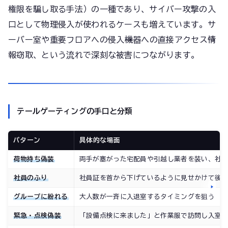
権限を騙し取る手法）の一種であり、サイバー攻撃の入
口として物理侵入が使われるケースも増えています。サ
ーバー室や重要フロアへの侵入→機器への直接アクセス→情
報窃取、という流れで深刻な被害につながります。
テールゲーティングの手口と分類
パターン
具体的な場面
荷物持ち偽装
両手が塞がった宅配員や引越し業者を装い、社
社員のふり
社員証を首から下げているように見せかけて後
グループに紛れる
大人数が一斉に入退室するタイミングを狙う
緊急・点検偽装
「設備点検に来ました」と作業服で訪問し入室