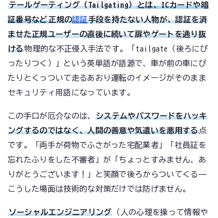
テールゲーティング（Tailgating）
とは、ICカードや暗
証番号など
正規の
認証
手段を持たない人物が、認証を済
ませた正規ユーザーの直後に続いて扉やゲートを通り抜
ける
物理的な不正侵入手法です。「tailgate（後ろにぴ
ったりつく）」という英単語が語源で、車が前の車にぴ
たりとくっついて走るあおり運転のイメージがそのまま
セキュリティ用語になっています。
この手口が厄介なのは、
システムやパスワードをハッキ
ングするのではなく、人間の善意や気遣いを悪用する
点
です。「両手が荷物でふさがった宅配業者」「社員証を
忘れたふりをした不審者」が「ちょっとすみません、あ
りがとうございます！」と笑顔で後ろからついてくる——
こうした場面は技術的な対策だけでは防げません。
ソーシャルエンジニアリング
（人の心理を操って情報や