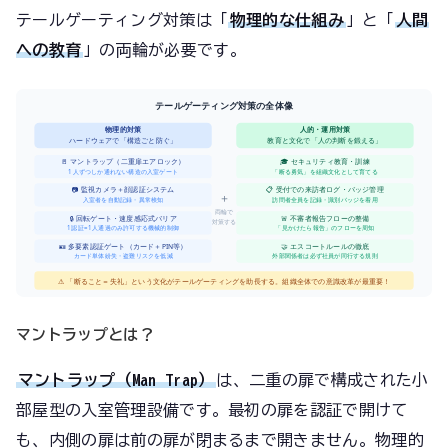
テールゲーティング対策は「
物理的な仕組み
」と「
人間
への教育
」の両輪が必要です。
テールゲーティング対策の全体像
物理的対策
人的・運用対策
ハードウェアで「構造ごと防ぐ」
教育と文化で「人の判断を鍛える」
🚪 マントラップ（二重扉エアロック）
🎓 セキュリティ教育・訓練
1人ずつしか通れない構造の入室ゲート
「断る勇気」を組織文化として育てる
📷 監視カメラ＋顔認証システム
📋 受付での来訪者ログ・バッジ管理
＋
入室者を自動記録・異常検知
訪問者全員を記録・識別バッジを着用
両輪で
🔒 回転ゲート・速度感応式バリア
🚨 不審者報告フローの整備
対策する
1認証=1人通過のみ許可する機械的制御
「見かけたら報告」のフローを周知
🪪 多要素認証ゲート（カード＋PIN等）
🤝 エスコートルールの徹底
カード単体紛失・盗難リスクを低減
外部関係者は必ず社員が同行する規則
⚠️ 「断ること＝失礼」という文化がテールゲーティングを助長する。組織全体での意識改革が最重要！
マントラップとは？
マントラップ（Man Trap）
は、二重の扉で構成された小
部屋型の入室管理設備です。最初の扉を認証で開けて
も、内側の扉は前の扉が閉まるまで開きません。物理的