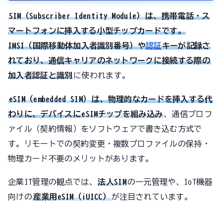
SIM（Subscriber Identity Module）
は、携帯電話・ス
マートフォンに挿入する小型チップカードです。
IMSI（国際移動体加入者識別番号）や
認証
キーが記録さ
れており、通信キャリアのネットワークに接続する際の
加入者認証と識別
に使われます。
eSIM（embedded SIM）
は、物理的なカードを挿入する代
わりに、デバイスに
eSIMチップを組み込み
、通信プロフ
ァイル（契約情報）をソフトウェアで書き込む方式で
す。リモートでの契約変更・複数プロファイルの保持・
物理カード不要のメリットがあります。
企業IT管理の観点では、
法人SIM
の一元管理や、IoT機器
向けの
産業用eSIM（iUICC）
が注目されています。