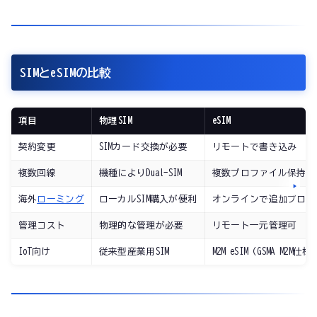
SIMとeSIMの比較
項目
物理SIM
eSIM
契約変更
SIMカード交換が必要
リモートで書き込み
複数回線
機種によりDual-SIM
複数プロファイル保持可
海外
ローミング
ローカルSIM購入が便利
オンラインで追加プロフ
管理コスト
物理的な管理が必要
リモート一元管理可
IoT向け
従来型産業用SIM
M2M eSIM（GSMA M2M仕様