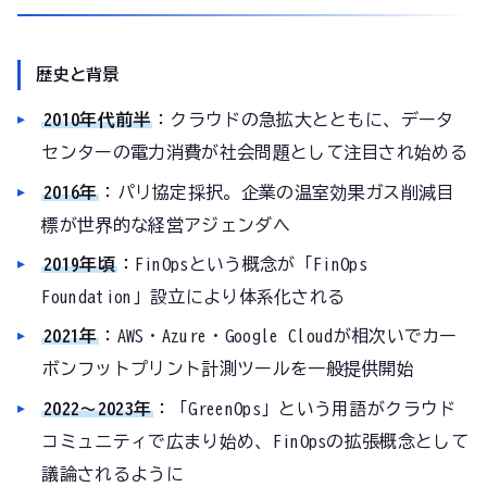
歴史と背景
2010年代前半
：クラウドの急拡大とともに、データ
センターの電力消費が社会問題として注目され始める
2016年
：パリ協定採択。企業の温室効果ガス削減目
標が世界的な経営アジェンダへ
2019年頃
：FinOpsという概念が「FinOps
Foundation」設立により体系化される
2021年
：AWS・Azure・Google Cloudが相次いでカー
ボンフットプリント計測ツールを一般提供開始
2022〜2023年
：「GreenOps」という用語がクラウド
コミュニティで広まり始め、FinOpsの拡張概念として
議論されるように