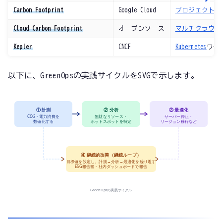
Carbon Footprint
Google Cloud
プロジェクト
・
Cloud Carbon Footprint
オープンソース
マルチクラウド
Kepler
CNCF
Kubernetes
ワー
以下に、GreenOpsの実践サイクルをSVGで示します。
① 計測
② 分析
③ 最適化
CO2・電力消費を
無駄なリソース・
サーバー停止・
数値化する
ホットスポットを特定
リージョン移行など
④ 継続的改善（継続ループ）
目標値を設定し、計測→分析→最適化を繰り返す
ESG報告書・社内ダッシュボードで報告
GreenOpsの実践サイクル