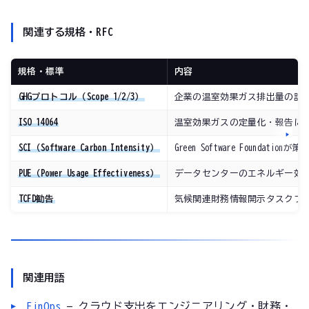
関連する規格・RFC
規格・標準
内容
GHGプロトコル（Scope 1/2/3）
企業の温室効果ガス排出量の計測・
ISO 14064
温室効果ガスの定量化・報告に
SCI（Software Carbon Intensity）
Green Software Foundat
PUE（Power Usage Effectiveness）
データセンターのエネルギー効率
TCFD勧告
気候関連財務情報開示タスクフォ
関連用語
FinOps
— クラウド支出をエンジニアリング・財務・