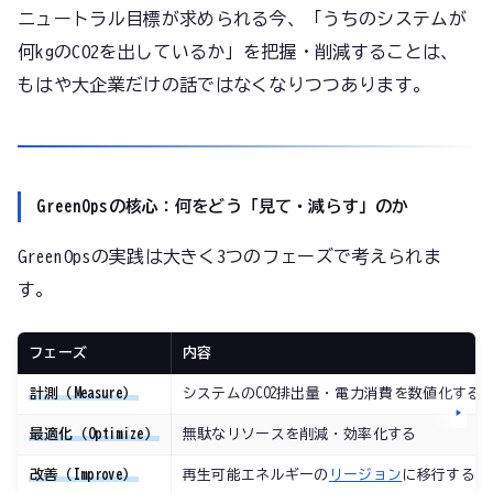
ニュートラル目標が求められる今、「うちのシステムが
何kgのCO2を出しているか」を把握・削減することは、
もはや大企業だけの話ではなくなりつつあります。
GreenOpsの核心：何をどう「見て・減らす」のか
GreenOpsの実践は大きく3つのフェーズで考えられま
す。
フェーズ
内容
計測（Measure）
システムのCO2排出量・電力消費を数値化する
最適化（Optimize）
無駄なリソースを削減・効率化する
改善（Improve）
再生可能エネルギーの
リージョン
に移行するな