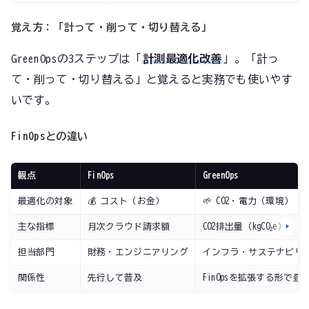
覚え方：「計って・削って・切り替える」
GreenOpsの3ステップは「
計測→最適化→改善
」。「計っ
て・削って・切り替える」と覚えると実務でも使いやす
いです。
FinOpsとの違い
観点
FinOps
GreenOps
最適化の対象
💰 コスト（お金）
🌱 CO2・電力（環境）
主な指標
月次クラウド請求額
CO2排出量（kgCO₂e）
担当部門
財務・エンジニアリング
インフラ・サステナビリ
関係性
先行して普及
FinOpsを拡張する形で登