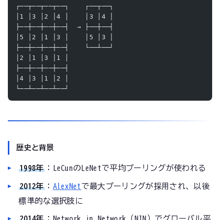
┌──┬──┬──┬──┐    ┌──┬──┐
│1 │3 │2 │4 │    │3 │4 │
├──┼──┼──┼──┤  → ├──┼──┤
│5 │2 │1 │3 │    │5 │3 │
├──┼──┼──┼──┤    └──┴──┘
│2 │1 │3 │1 │
├──┼──┼──┼──┤
│4 │3 │1 │2 │
└──┴──┴──┴──┘
歴史と背景
1998年
：LeCunのLeNetで平均プーリングが使われる
2012年
：
AlexNet
で最大プーリングが採用され、以後
標準的な選択肢に
2014年
：Network in Network（NIN）でグローバル平