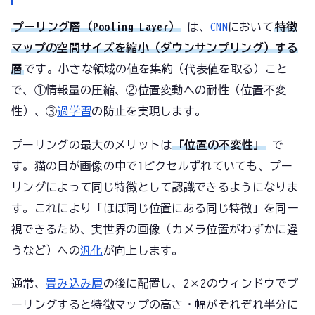
プーリング層（Pooling Layer）
は、
CNN
において
特徴
マップの空間サイズを縮小（ダウンサンプリング）する
層
です。小さな領域の値を集約（代表値を取る）こと
で、①情報量の圧縮、②位置変動への耐性（位置不変
性）、③
過学習
の防止を実現します。
プーリングの最大のメリットは
「位置の不変性」
で
す。猫の目が画像の中で1ピクセルずれていても、プー
リングによって同じ特徴として認識できるようになりま
す。これにより「ほぼ同じ位置にある同じ特徴」を同一
視できるため、実世界の画像（カメラ位置がわずかに違
うなど）への
汎化
が向上します。
通常、
畳み込み層
の後に配置し、2×2のウィンドウでプ
ーリングすると特徴マップの高さ・幅がそれぞれ半分に