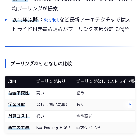
均プーリングが提案
2015年以降
：
ResNet
など最新アーキテクチャではス
トライド付き畳み込みがプーリングを部分的に代替
プーリングありとなしの比較
項目
プーリングあり
プーリングなし（ストライド畳み
位置不変性
高い
低め
学習可能
なし（固定演算）
あり
計算コスト
低い
やや高い
現在の主流
Max Pooling + GAP
両方使われる