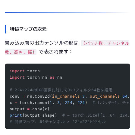
特徴マップの次元
畳み込み層の出力テンソルの形は
(バッチ数, チャンネル
で表されます：
数, 高さ, 幅)
import
 torch
import
 torch.nn 
as
 nn
# 224×224のRGB画像に対して3×3フィルタ64枚を適用
conv 
=
 nn.Conv2d(
in_channels
=
3
, 
out_channels
=
64
, 
x 
=
 torch.randn(
1
, 
3
, 
224
, 
224
)  
# (バッチ=1, チャン
output 
=
 conv(x)
print
(output.shape)  
# → torch.Size([1, 64, 224, 
# 特徴マップ: 64チャンネル × 224×224ピクセル