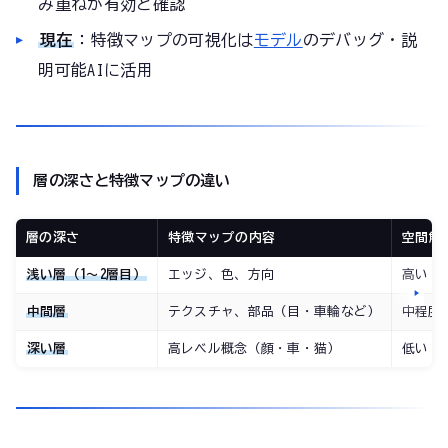
み重ねが有効と確認
現在
：特徴マップの可視化は
モデル
のデバッグ・説
明可能AIに活用
層の深さと特徴マップの違い
層の深さ
特徴マップの内容
空間解
浅い層（1〜2層目）
エッジ、色、方向
高い（
中間層
テクスチャ、部品（目・車輪など）
中程度
深い層
高レベル概念（顔・車・猫）
低い（