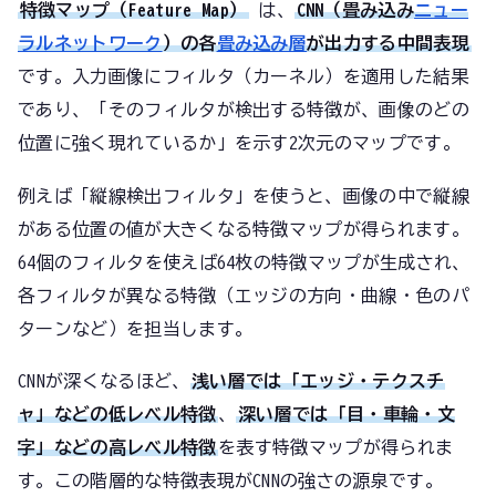
特徴マップ（Feature Map）
は、
CNN（畳み込み
ニュー
ラルネットワーク
）の各
畳み込み層
が出力する中間表現
です。入力画像にフィルタ（カーネル）を適用した結果
であり、「そのフィルタが検出する特徴が、画像のどの
位置に強く現れているか」を示す2次元のマップです。
例えば「縦線検出フィルタ」を使うと、画像の中で縦線
がある位置の値が大きくなる特徴マップが得られます。
64個のフィルタを使えば64枚の特徴マップが生成され、
各フィルタが異なる特徴（エッジの方向・曲線・色のパ
ターンなど）を担当します。
CNNが深くなるほど、
浅い層では「エッジ・テクスチ
ャ」などの低レベル特徴
、
深い層では「目・車輪・文
字」などの高レベル特徴
を表す特徴マップが得られま
す。この階層的な特徴表現がCNNの強さの源泉です。