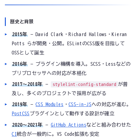
歴史と背景
2015年
— David Clark・Richard Hallows・Kieran
Potts らが開発・公開。ESLintのCSS版を目指して
OSSとして誕生
2016年
— プラグイン機構を導入。SCSS・Lessなどの
プリプロセッサへの対応が本格化
2017〜2018年
—
が普
stylelint-config-standard
及し、多くのプロジェクトで採用が広がる
2019年
—
CSS Modules
・
CSS-in-JS
への対応が進む。
PostCSS
プラグインとして動作する設計が確立
2020〜2021年
—
GitHub Actions
などと組み合わせた
CI
統合が一般的に。VS Code拡張も安定