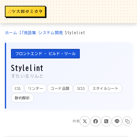
//
ホーム
›
IT用語集
›
システム開発
›
Stylelint
フロントエンド - ビルド・ツール
Stylelint
すたいるりんと
CSS
リンター
コード品質
SCSS
スタイルシート
静的解析
共有