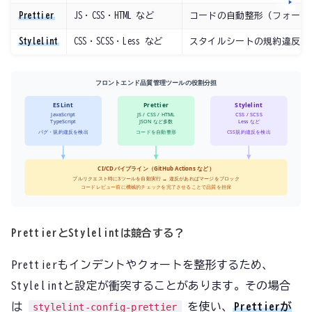
Prettier
JS・CSS・HTML など
コードの自動整形（フォーマ
Stylelint
CSS・SCSS・Less など
スタイルシートの規約違反・
フロントエンド品質管理ツールの役割分担
ESLint
Prettier
Stylelint
JavaScript
JS / CSS / HTML
CSS / SCSS
TypeScript
JSON など多数
Less など
バグ・規約違反を検出
コードを自動整形
CSS規約違反を検出
CI/CDパイプライン（GitHub Actions など）
プルリクエスト時に3ツールを自動実行 → 違反があればマージをブロック
コードレビュー前に機械的チェックを完了させることで品質を担保
PrettierとStylelintは競合する？
Prettierもインデントやクォートを整形するため、
Stylelintと設定が衝突することがあります。その場合
は
を使い、
Prettierが
stylelint-config-prettier