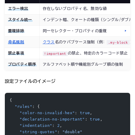
エラー検出
存在しないプロパティ名、無効な値
スタイル統一
インデント幅、クォートの種類（シングル/ダブル
重複排除
同一セレクター・プロパティの重複
命名規則
クラス
名のケバブケース強制（例:
）
.my-block
禁止事項
の禁止、特定のカラーコード禁止
!important
プロパティ順序
アルファベット順や機能別グループ順の強制
設定ファイルのイメージ
{
  "rules"
: {
    "color-no-invalid-hex"
: 
true
,
    "declaration-no-important"
: 
true
,
    "indentation"
: 
2
,
    "string-quotes"
: 
"double"