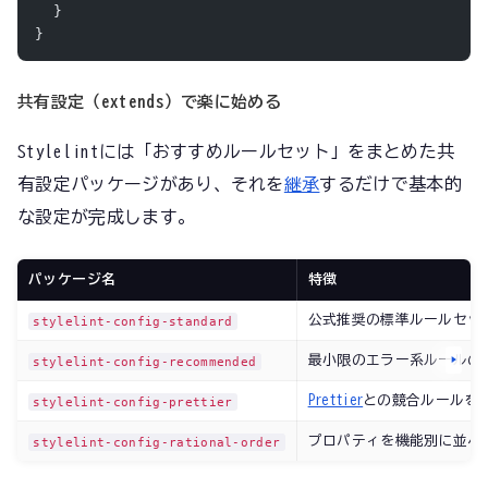
  }
}
共有設定（extends）で楽に始める
Stylelintには「おすすめルールセット」をまとめた共
有設定パッケージがあり、それを
継承
するだけで基本的
な設定が完成します。
パッケージ名
特徴
公式推奨の標準ルールセッ
stylelint-config-standard
最小限のエラー系ルールの
stylelint-config-recommended
Prettier
との競合ルールを
stylelint-config-prettier
プロパティを機能別に並べ
stylelint-config-rational-order