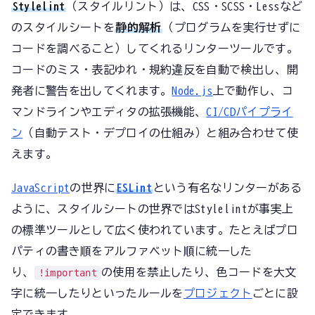
Stylelint
（スタイルリント）は、CSS・SCSS・Lessなど
のスタイルシートを
静的解析
（プログラムを実行せずに
コードを調べること）してくれるリンターツールです。
コードのミス・表記ゆれ・規約違反を自動で検出し、開
発者に警告を出してくれます。
Node.js
上で動作し、コ
マンドラインやエディタの拡張機能、
CI/CDパイプライ
ン
（自動テスト・デプロイの仕組み）と組み合わせて使
えます。
JavaScript
の世界に
ESLint
という有名なリンターがある
ように、スタイルシートの世界ではStylelintが事実上
の標準ツールとして広く使われています。たとえばプロ
パティの書き順をアルファベット順に統一した
り、
の使用を禁止したり、色コードを大文
!important
字に統一したりといったルールを
プロジェクト
ごとに設
定できます。