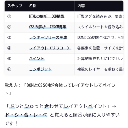
ステップ
名称
内容
①
HTMLの解析 → DOM構築
HTMLタグを読み込み、要素の
②
CSSの解析 → CSSOM構築
スタイルシートを読み込み、デ
③
レンダーツリーの生成
DOMとCSSOMを合体させ
④
レイアウト（リフロー）
各要素の位置・サイズを計算
⑤
ペイント
計算結果をもとにピクセルと
⑥
コンポジット
複数のレイヤーを重ねて最終
覚え方：「DOMとCSSOMが合体してレイアウトしてペイン
ト」
「
ド
ンと
シ
ゅっと
合
わせて
レ
イアウト
ペ
イント」→
ド・シ・合・レ・ペ
と覚えると順番が頭に入りやすい
です！