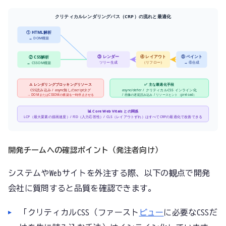
クリティカルレンダリングパス（CRP）の流れと最適化
① HTML解析
→ DOM構築
③ レンダー
④ レイアウト
⑤ ペイント
② CSS解析
ツリー生成
（リフロー）
→ ⑥合成
→ CSSOM構築
⚠ レンダリングブロッキングリソース
✅ 主な最適化手段
CSS読み込み / async無しのscriptタグ
async/defer / クリティカルCSS インライン化
→ DOMまたはCSSOMの構築を一時停止させる
/ 画像の遅延読み込み / リソースヒント（preload）
📊 Core Web Vitals との関係
LCP（最大要素の描画速度）/ FID（入力応答性）/ CLS（レイアウトずれ）はすべてCRPの最適化で改善できる
開発チームへの確認ポイント（発注者向け）
システムやWebサイトを外注する際、以下の観点で開発
会社に質問すると品質を確認できます。
「クリティカルCSS（ファースト
ビュー
に必要なCSSだ