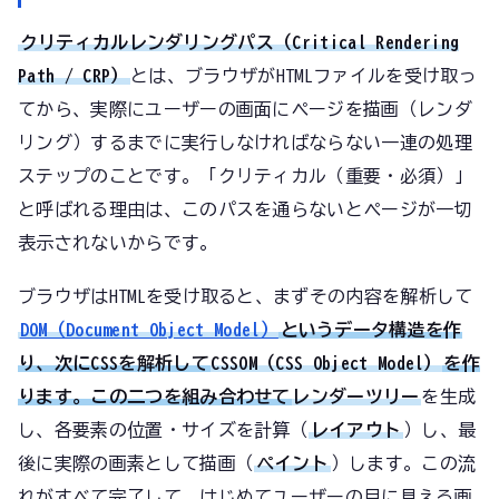
クリティカルレンダリングパス（Critical Rendering
Path / CRP）
とは、ブラウザがHTMLファイルを受け取っ
てから、実際にユーザーの画面にページを描画（レンダ
リング）するまでに実行しなければならない一連の処理
ステップのことです。「クリティカル（重要・必須）」
と呼ばれる理由は、このパスを通らないとページが一切
表示されないからです。
ブラウザはHTMLを受け取ると、まずその内容を解析して
DOM（Document Object Model）
というデータ構造を作
り、次にCSSを解析して
CSSOM（CSS Object Model）
を作
ります。この二つを組み合わせて
レンダーツリー
を生成
し、各要素の位置・サイズを計算（
レイアウト
）し、最
後に実際の画素として描画（
ペイント
）します。この流
れがすべて完了して、はじめてユーザーの目に見える画