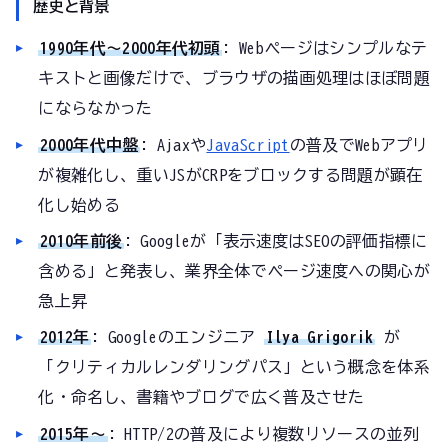
歴史と背景
1990年代〜2000年代初頭
: Webページはシンプルなテ
キストと画像だけで、ブラウザの描画処理はほぼ問題
にならなかった
2000年代中盤
: Ajaxや
JavaScript
の普及でWebアプリ
が複雑化し、重いJSがCRPをブロックする問題が顕在
化し始める
2010年前後
: Googleが「表示速度はSEOの評価指標に
含める」と発表し、業界全体でページ速度への関心が
急上昇
2012年
: Googleのエンジニア
Ilya Grigorik
が
「クリティカルレンダリングパス」という概念を体系
化・命名し、書籍やブログで広く普及させた
2015年〜
: HTTP/2の普及により複数リソースの並列