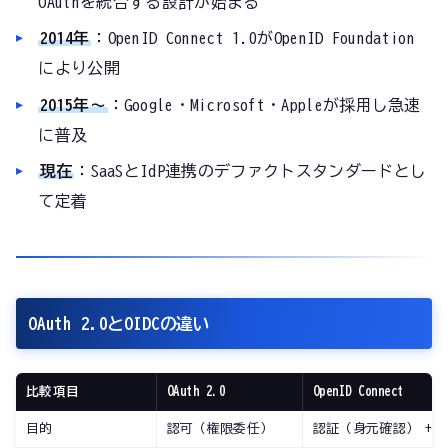
OAuthを統合する設計が始まる
2014年
：OpenID Connect 1.0がOpenID Foundation
により公開
2015年〜
：Google・Microsoft・Appleが採用し急速
に普及
現在
：SaaSとIdP連携のデファクトスタンダードとし
て定着
OAuth 2.0とOIDCの違い
比較項目
OAuth 2.0
OpenID Connect
目的
認可（権限委任）
認証（身元確認） + 