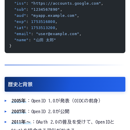
  "iss"
: 
"https://accounts.google.com"
,
  "sub"
: 
"1234567890"
,
  "aud"
: 
"myapp.example.com"
,
  "exp"
: 
1753516800
,
  "iat"
: 
1753513200
,
  "email"
: 
"user@example.com"
,
  "name"
: 
"山田 太郎"
}
歴史と背景
2005年
：OpenID 1.0が発表（OIDCの前身）
2007年
：OpenID 2.0が公開
2011年〜
：OAuth 2.0の普及を受けて、OpenIDと