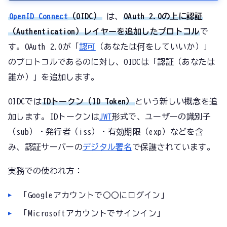
OpenID Connect
（OIDC）
は、
OAuth 2.0の上に認証
（Authentication）レイヤーを追加したプロトコル
で
す。OAuth 2.0が「
認可
（あなたは何をしていいか）」
のプロトコルであるのに対し、OIDCは「認証（あなたは
誰か）」を追加します。
OIDCでは
IDトークン（ID Token）
という新しい概念を追
加します。IDトークンは
JWT
形式で、ユーザーの識別子
（sub）・発行者（iss）・有効期限（exp）などを含
み、認証サーバーの
デジタル署名
で保護されています。
実務での使われ方：
「Googleアカウントで〇〇にログイン」
「Microsoftアカウントでサインイン」