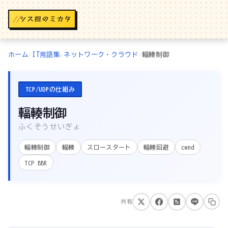
//
ホーム
›
IT用語集
›
ネットワーク・クラウド
›
輻輳制御
TCP/UDPの仕組み
輻輳制御
ふくそうせいぎょ
輻輳制御
輻輳
スロースタート
輻輳回避
cwnd
TCP BBR
共有