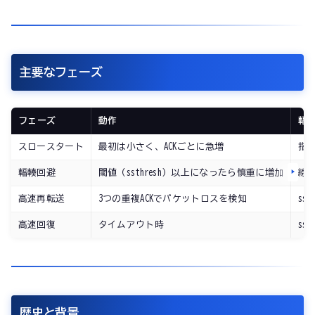
主要なフェーズ
フェーズ
動作
輻輳
スロースタート
最初は小さく、ACKごとに急増
指
輻輳回避
閾値（ssthresh）以上になったら慎重に増加
線
高速再転送
3つの重複ACKでパケットロスを検知
ss
高速回復
タイムアウト時
ss
歴史と背景