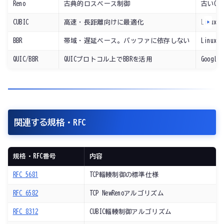
Reno
古典的ロスベース制御
古いOS
CUBIC
高速・長距離向けに最適化
Linux
BBR
帯域・遅延ベース。バッファに依存しない
Linux 4
QUIC/BBR
QUICプロトコル上でBBRを活用
Google
関連する規格・RFC
規格・RFC番号
内容
RFC 5681
TCP輻輳制御の標準仕様
RFC 6582
TCP NewRenoアルゴリズム
RFC 8312
CUBIC輻輳制御アルゴリズム