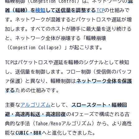
輻輳制御（Congestion Control）は、ネットワークの
混
雑（輻輳）を
検知
して送信量を調整する
TCP
の仕組みで
す。ネットワークが混雑するとパケットロスや遅延が増
加します。すべてのホストが勝手に最大量を送り続ける
と、ネットワーク全体が崩壊する「輻輳崩壊
（Congestion Collapse）」が起こります。
TCPはパケットロスや遅延を輻輳のシグナルとして検知
し、送信量を制御します。フロー制御（受信側のバッフ
ァ保護）と異なり、輻輳制御は
ネットワーク全体を保護
する
ための仕組みです。
主要な
アルゴリズム
として、
スロースタート・輻輳回
避・高速再転送・高速回復
の4フェーズで構成される古
典的な手法（Tahoe/Renoアルゴリズム）から、より高性
能な
CUBIC・BBR
へと進化してきました。