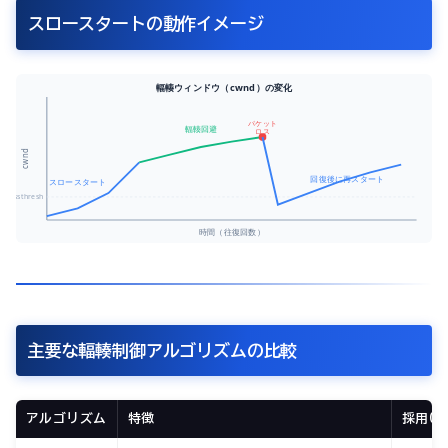
スロースタートの動作イメージ
輻輳ウィンドウ（cwnd）の変化
パケット
輻輳回避
ロス
cwnd
回復後に再スタート
スロースタート
ssthresh
時間（往復回数）
主要な輻輳制御アルゴリズムの比較
アルゴリズム
特徴
採用OS