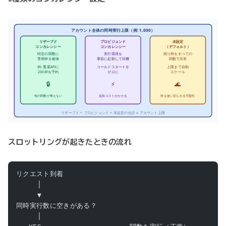
アカウント全体の同時実行上限（例: 1,000）
リザーブド
プロビジョンド
未設定
コンカレンシー
コンカレンシー
（デフォルト）
特定の関数に
実行環境を
残り枠をすべての
専用枠を確保
事前に起動して待機
関数で共有
例: 重要APIに
コールドスタートを
上限まで自動
200枠を予約
ゼロに
スケール
🔒
⚡
🌊
他の関数が奪えない
追加コストがかかる
枠を使い切られる可能性
リザーブド + プロビジョンド + 未設定の合計 ≤ アカウント上限
スロットリングが起きたときの流れ
リクエスト到着
     │
     ▼
同時実行数に空きがある？
     │