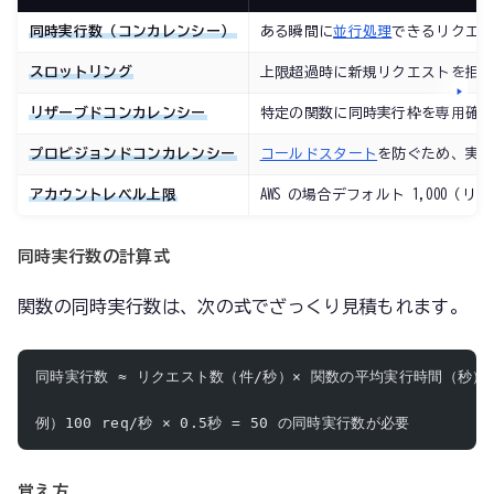
同時実行数（コンカレンシー）
ある瞬間に
並行処理
できるリクエ
スロットリング
上限超過時に新規リクエストを拒
リザーブドコンカレンシー
特定の関数に同時実行枠を専用確
プロビジョンドコンカレンシー
コールドスタート
を防ぐため、実
アカウントレベル上限
AWS の場合デフォルト 1,000
同時実行数の計算式
関数の同時実行数は、次の式でざっくり見積もれます。
同時実行数 ≈ リクエスト数（件/秒）× 関数の平均実行時間（秒）
例）100 req/秒 × 0.5秒 = 50 の同時実行数が必要
覚え方