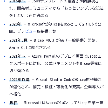
2016年〜
— JSONテンプレートの複雑さが問題視さ
れ、開発者コミュニティから「もっとシンプルな記法
を」という声が高まる
2020年
— MicrosoftがBicepをOSSとしてGitHubで公
開。プレ
ビュー
版提供開始
2021年3月
— Bicep v0.3 がGA（一般提供）開始。
Azure CLIに統合される
2021年〜
— Azure Portalのデプロイ画面でBicepエ
クスポートに対応。公式ドキュメントもBicep優先に
切り替わる
2022年以降
— Visual Studio CodeのBicep拡張機能
が強化され、補完・検証・可視化が充実。企業導入が
本格化
現在
— MicrosoftはAzureのIaCとしてBicepを第一推