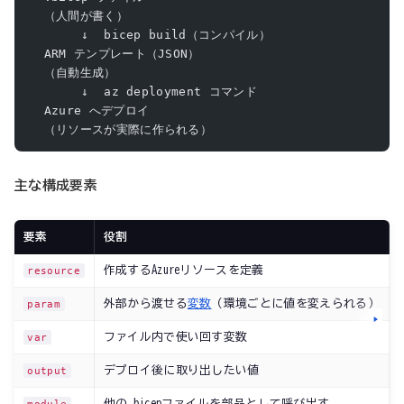
  （人間が書く）
       ↓  bicep build（コンパイル）
  ARM テンプレート（JSON）
  （自動生成）
       ↓  az deployment コマンド
  Azure へデプロイ
  （リソースが実際に作られる）
主な構成要素
要素
役割
作成するAzureリソースを定義
resource
外部から渡せる
変数
（環境ごとに値を変えられる）
param
ファイル内で使い回す変数
var
デプロイ後に取り出したい値
output
他の.bicepファイルを部品として呼び出す