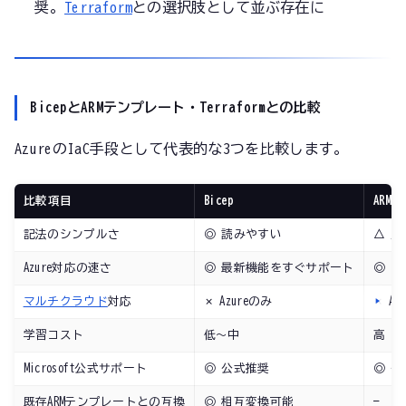
奨。
Terraform
との選択肢として並ぶ存在に
BicepとARMテンプレート・Terraformとの比較
AzureのIaC手段として代表的な3つを比較します。
比較項目
Bicep
ARM
記法のシンプルさ
◎ 読みやすい
△ 冗
Azure対応の速さ
◎ 最新機能をすぐサポート
◎ 同
マルチクラウド
対応
✗ Azureのみ
✗ Az
学習コスト
低〜中
高
Microsoft公式サポート
◎ 公式推奨
◎ 公
既存ARMテンプレートとの互換
◎ 相互変換可能
—