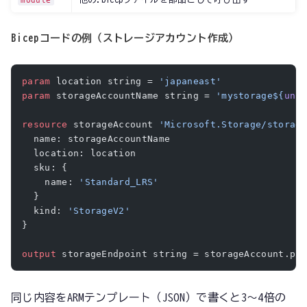
module
Bicepコードの例（ストレージアカウント作成）
param
 location string = 
'japaneast'
param
 storageAccountName string = 
'mystorage${
uni
resource
 storageAccount 
'Microsoft.Storage/storag
  name: storageAccountName
  location: location
  sku: {
    name: 
'Standard_LRS'
  }
  kind: 
'StorageV2'
}
output
 storageEndpoint string = storageAccount.pr
同じ内容をARMテンプレート（JSON）で書くと3〜4倍の