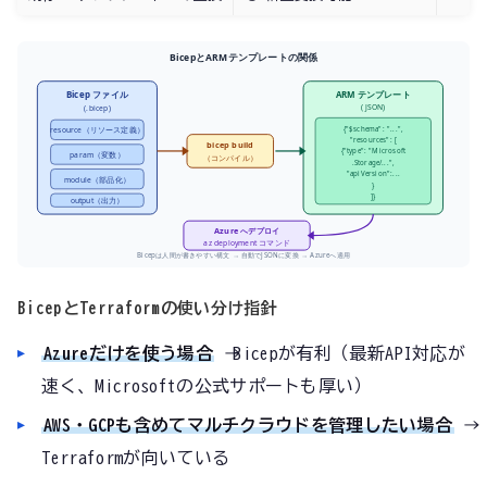
BicepとARMテンプレートの関係
Bicep ファイル
ARM テンプレート
(JSON)
(.bicep)
{"$schema": "...",
resource（リソース定義）
"resources": [
bicep build
{"type": "Microsoft
param（変数）
（コンパイル）
.Storage/...",
"apiVersion":...
module（部品化）
}
]}
output（出力）
Azure へデプロイ
az deployment コマンド
Bicepは人間が書きやすい構文 → 自動でJSONに変換 → Azureへ適用
BicepとTerraformの使い分け指針
Azureだけを使う場合
→ Bicepが有利（最新API対応が
速く、Microsoftの公式サポートも厚い）
AWS・GCPも含めてマルチクラウドを管理したい場合
→
Terraformが向いている