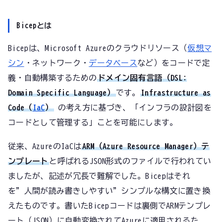
Bicepとは
Bicepは、Microsoft Azureのクラウドリソース（
仮想マ
シン
・ネットワーク・
データベース
など）をコードで定
義・自動構築するための
ドメイン固有言語（DSL:
Domain Specific Language）
です。
Infrastructure as
Code（
IaC
）
の考え方に基づき、「インフラの設計図を
コードとして管理する」ことを可能にします。
従来、AzureのIaCは
ARM（Azure Resource Manager）テ
ンプレート
と呼ばれるJSON形式のファイルで行われてい
ましたが、記述が冗長で難解でした。Bicepはそれ
を”人間が読み書きしやすい”シンプルな構文に置き換
えたものです。書いたBicepコードは裏側でARMテンプレ
ート（JSON）に自動変換されてAzureに適用されるた