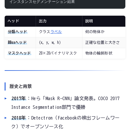
インスタンスセグメンテーション結果
ヘッド
出力
説明
分類ヘッド
クラス
ラベル
何の物体か
BBoxヘッド
(x, y, w, h)
正確な位置と大きさ
マスクヘッド
28×28バイナリマスク
物体の輪郭形状
歴史と背景
2017年
：Heら「Mask R-CNN」論文発表。COCO 2017
Instance Segmentation部門で優勝
2018年
：Detectron（Facebookの検出フレームワー
ク）でオープンソース化