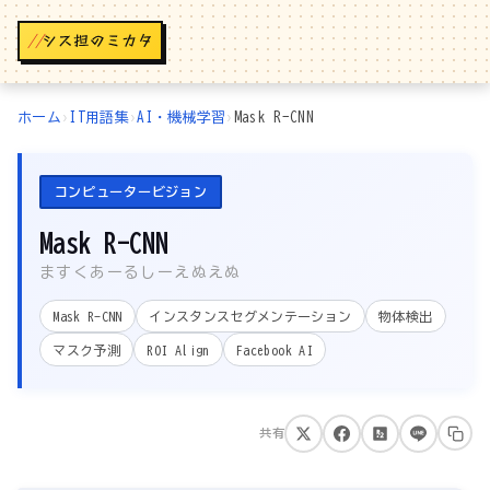
//
ホーム
›
IT用語集
›
AI・機械学習
›
Mask R-CNN
コンピュータービジョン
Mask R-CNN
ますくあーるしーえぬえぬ
Mask R-CNN
インスタンスセグメンテーション
物体検出
マスク予測
ROI Align
Facebook AI
共有