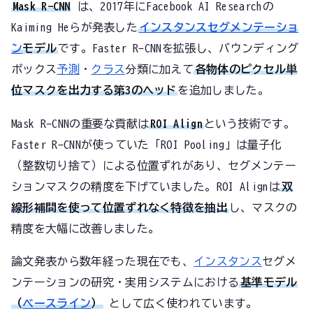
Mask R-CNN
は、2017年にFacebook AI Researchの
Kaiming Heらが発表した
インスタンスセグメンテーショ
ン
モデル
です。Faster R-CNNを拡張し、バウンディング
ボックス
予測
・
クラス
分類に加えて
各物体のピクセル単
位マスクを出力する第3のヘッド
を追加しました。
Mask R-CNNの重要な貢献は
ROI Align
という技術です。
Faster R-CNNが使っていた「ROI Pooling」は量子化
（整数切り捨て）による位置ずれがあり、セグメンテー
ションマスクの精度を下げていました。ROI Alignは
双
線形補間を使って位置ずれなく特徴を抽出
し、マスクの
精度を大幅に改善しました。
論文発表から数年経った現在でも、
インスタンス
セグメ
ンテーションの研究・実用システムにおける
基準モデル
（
ベースライン
）
として広く使われています。