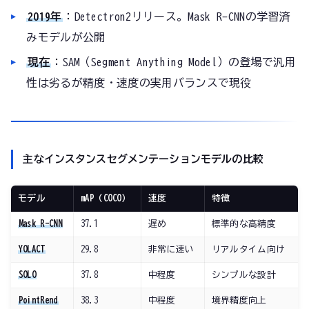
2019年
：Detectron2リリース。Mask R-CNNの学習済
みモデルが公開
現在
：SAM（Segment Anything Model）の登場で汎用
性は劣るが精度・速度の実用バランスで現役
主なインスタンスセグメンテーションモデルの比較
モデル
mAP（COCO）
速度
特徴
Mask R-CNN
37.1
遅め
標準的な高精度
YOLACT
29.8
非常に速い
リアルタイム向け
SOLO
37.8
中程度
シンプルな設計
PointRend
38.3
中程度
境界精度向上