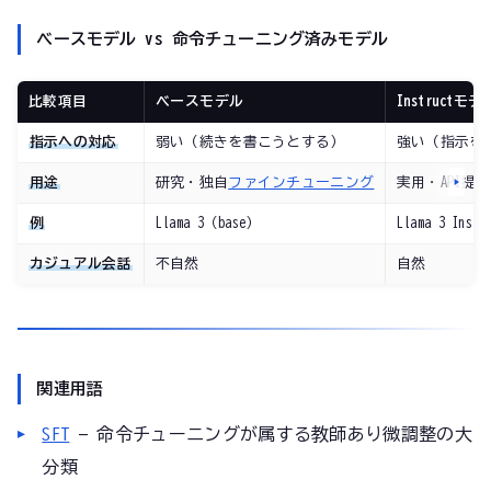
ベースモデル vs 命令チューニング済みモデル
比較項目
ベースモデル
Instructモデ
指示への対応
弱い（続きを書こうとする）
強い（指示を
用途
研究・独自
ファインチューニング
実用・API提供
例
Llama 3（base）
Llama 3 Instr
カジュアル会話
不自然
自然
関連用語
SFT
— 命令チューニングが属する教師あり微調整の大
分類