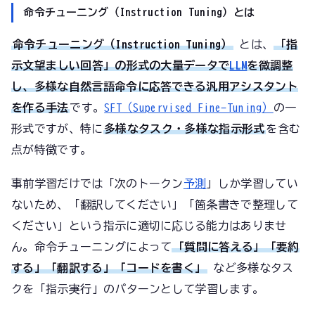
命令チューニング（Instruction Tuning）とは
命令チューニング（Instruction Tuning）
とは、
「指
示文→望ましい回答」の形式の大量データで
LLM
を微調整
し、多様な自然言語命令に応答できる汎用アシスタント
を作る手法
です。
SFT（Supervised Fine-Tuning）
の一
形式ですが、特に
多様なタスク・多様な指示形式
を含む
点が特徴です。
事前学習だけでは「次のトークン
予測
」しか学習してい
ないため、「翻訳してください」「箇条書きで整理して
ください」という指示に適切に応じる能力はありませ
ん。命令チューニングによって
「質問に答える」「要約
する」「翻訳する」「コードを書く」
など多様なタス
クを「指示→実行」のパターンとして学習します。