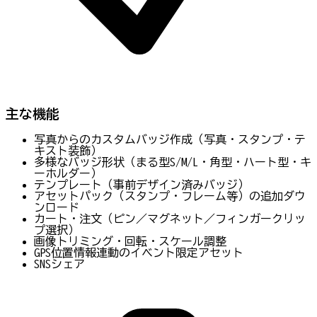
主な機能
写真からのカスタムバッジ作成（写真・スタンプ・テ
キスト装飾）
多様なバッジ形状（まる型S/M/L・角型・ハート型・キ
ーホルダー）
テンプレート（事前デザイン済みバッジ）
アセットパック（スタンプ・フレーム等）の追加ダウ
ンロード
カート・注文（ピン／マグネット／フィンガークリッ
プ選択）
画像トリミング・回転・スケール調整
GPS位置情報連動のイベント限定アセット
SNSシェア