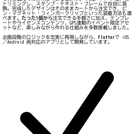
トリミングし、スタンプ・テキスト・フレームで自由に装
飾。完成したデザインはそのままカートから注文でき、ピ
ン・マグネット・フィンガークリップといった装着方法も選
べます。
たった1個から
注文できる手軽さに加え、テンプレ
ートやライセンスコンテンツ、GPS連動のイベント限定アセ
ットなど、楽しみながら作れる仕組みを多数搭載しました。
企画段階のロジックを忠実に再現しながら、
Flutter
で iOS
／Android 両対応のアプリとして開発しています。