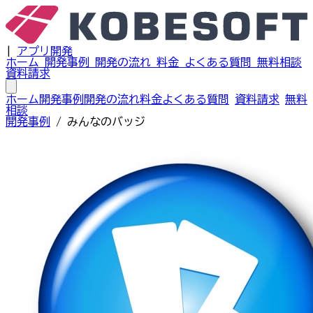
|
アプリ開発
ホーム
開発事例
開発の流れ
料金
よくある質問
無料相談
資料請求
ホーム
開発事例
開発の流れ
料金
よくある質問
資料請求
無料
相談
開発事例
/
みんなのバッジ