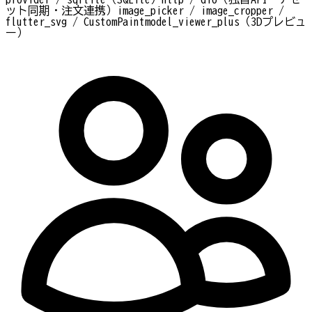
ット同期・注文連携）
image_picker / image_cropper /
flutter_svg / CustomPaint
model_viewer_plus（3Dプレビュ
ー）