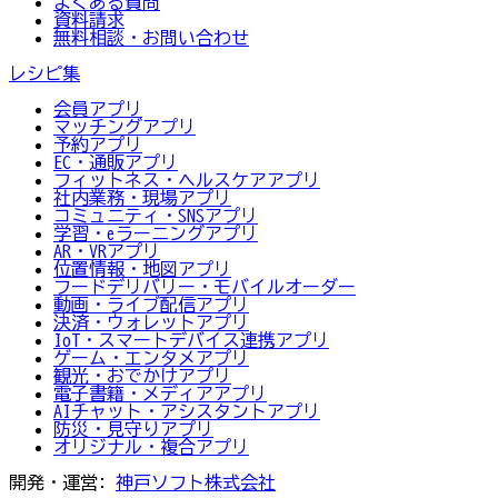
よくある質問
資料請求
無料相談・お問い合わせ
レシピ集
会員アプリ
マッチングアプリ
予約アプリ
EC・通販アプリ
フィットネス・ヘルスケアアプリ
社内業務・現場アプリ
コミュニティ・SNSアプリ
学習・eラーニングアプリ
AR・VRアプリ
位置情報・地図アプリ
フードデリバリー・モバイルオーダー
動画・ライブ配信アプリ
決済・ウォレットアプリ
IoT・スマートデバイス連携アプリ
ゲーム・エンタメアプリ
観光・おでかけアプリ
電子書籍・メディアアプリ
AIチャット・アシスタントアプリ
防災・見守りアプリ
オリジナル・複合アプリ
開発・運営:
神戸ソフト株式会社