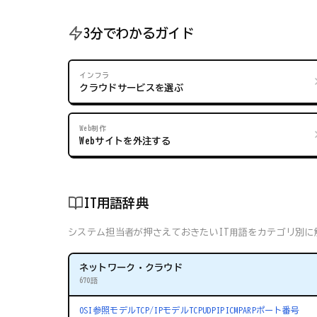
3分でわかるガイド
インフラ
クラウドサービスを選ぶ
Web制作
Webサイトを外注する
IT用語辞典
システム担当者が押さえておきたいIT用語をカテゴリ別に解
ネットワーク・クラウド
670語
OSI参照モデル
TCP/IPモデル
TCP
UDP
IP
ICMP
ARP
ポート番号