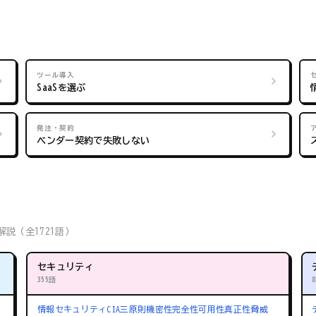
ツール導入
SaaSを選ぶ
発注・契約
ベンダー契約で失敗しない
説（全1721語）
セキュリティ
355語
情報セキュリティ
CIA三原則
機密性
完全性
可用性
真正性
脅威