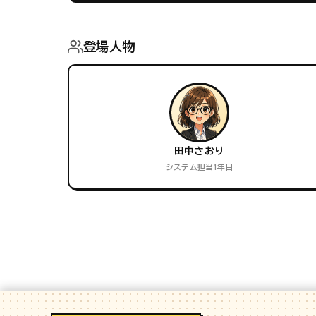
登場人物
田中さおり
システム担当1年目