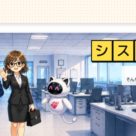
シ
ス
そん