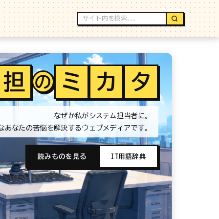
担
ミ
カ
タ
の
なぜか私がシステム担当者に。
なあなたの苦悩を解決するウェブメディアです。
読みものを見る
IT用語辞典