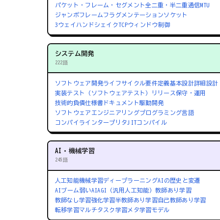
パケット・フレーム・セグメント
全二重・半二重通信
MTU
ジャンボフレーム
フラグメンテーション
ソケット
3ウェイハンドシェイク
TCPウィンドウ制御
システム開発
222語
ソフトウェア開発ライフサイクル
要件定義
基本設計
詳細設計
実装
テスト（ソフトウェアテスト）
リリース
保守・運用
技術的負債
仕様書
ドキュメント駆動開発
ソフトウェアエンジニアリング
プログラミング言語
コンパイラ
インタープリタ
JITコンパイル
AI・機械学習
245語
人工知能
機械学習
ディープラーニング
AIの歴史と変遷
AIブーム
弱いAI
AGI（汎用人工知能）
教師あり学習
教師なし学習
強化学習
半教師あり学習
自己教師あり学習
転移学習
マルチタスク学習
メタ学習
モデル