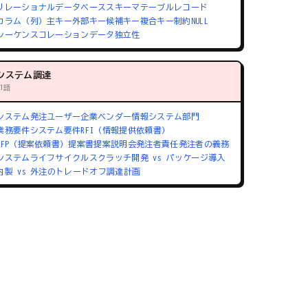
リレーショナルデータベース
スキーマ
テーブル
レコード
カラム（列）
主キー
外部キー
候補キー
複合キー
制約
NULL
シーケンス
コレーション
データ独立性
システム調達
71語
システム発注
ユーザー企業
ベンダー
情報システム部門
業務要件
システム要件
RFI（情報提供依頼書）
RFP（提案依頼書）
提案書
提案説明会
発注者責任
発注者の義務
システムライフサイクル
スクラッチ開発 vs パッケージ導入
内製 vs 外注のトレードオフ
調達計画