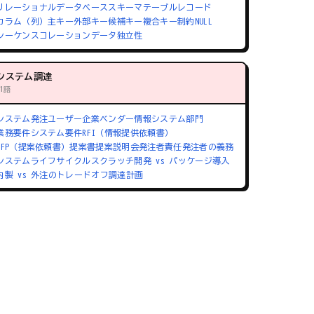
リレーショナルデータベース
スキーマ
テーブル
レコード
カラム（列）
主キー
外部キー
候補キー
複合キー
制約
NULL
シーケンス
コレーション
データ独立性
システム調達
71語
システム発注
ユーザー企業
ベンダー
情報システム部門
業務要件
システム要件
RFI（情報提供依頼書）
RFP（提案依頼書）
提案書
提案説明会
発注者責任
発注者の義務
システムライフサイクル
スクラッチ開発 vs パッケージ導入
内製 vs 外注のトレードオフ
調達計画