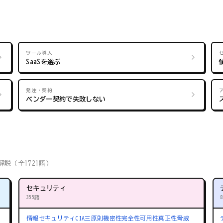
ツール導入
SaaSを選ぶ
発注・契約
ベンダー契約で失敗しない
説（全1721語）
セキュリティ
355語
情報セキュリティ
CIA三原則
機密性
完全性
可用性
真正性
脅威