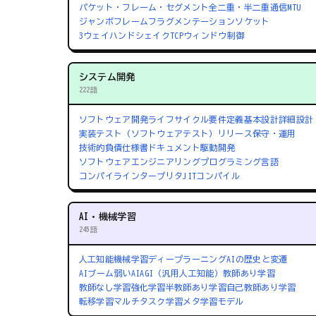
パケット・フレーム・セグメント
全二重・半二重通信
MTU
ジャンボフレーム
フラグメンテーション
ソケット
3ウェイハンドシェイク
TCPウィンドウ制御
システム開発
222語
ソフトウェア開発ライフサイクル
要件定義
基本設計
詳細設計
実装
テスト（ソフトウェアテスト）
リリース
保守・運用
技術的負債
仕様書
ドキュメント駆動開発
ソフトウェアエンジニアリング
プログラミング言語
コンパイラ
インタープリタ
JITコンパイル
AI・機械学習
245語
人工知能
機械学習
ディープラーニング
AIの歴史と変遷
AIブーム
弱いAI
AGI（汎用人工知能）
教師あり学習
教師なし学習
強化学習
半教師あり学習
自己教師あり学習
転移学習
マルチタスク学習
メタ学習
モデル