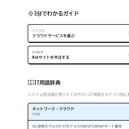
3分でわかるガイド
インフラ
クラウドサービスを選ぶ
Web制作
Webサイトを外注する
IT用語辞典
システム担当者が押さえておきたいIT用語をカテゴリ別に解
ネットワーク・クラウド
670語
OSI参照モデル
TCP/IPモデル
TCP
UDP
IP
ICMP
ARP
ポート番号