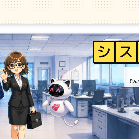
シ
ス
そん