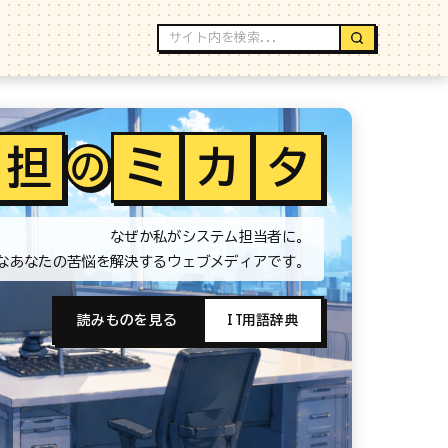
担
ミ
カ
タ
の
なぜか私がシステム担当者に。
なあなたの苦悩を解決するウェブメディアです。
読みものを見る
IT用語辞典