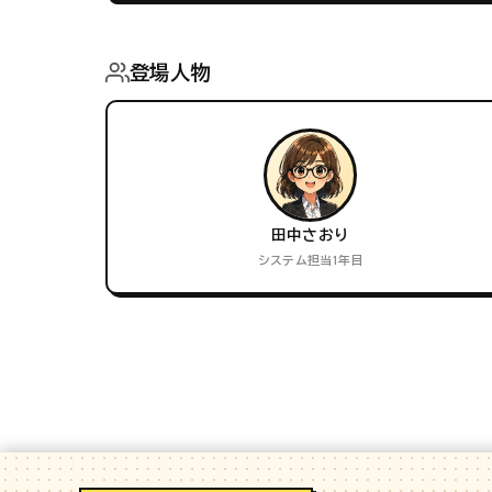
登場人物
田中さおり
システム担当1年目