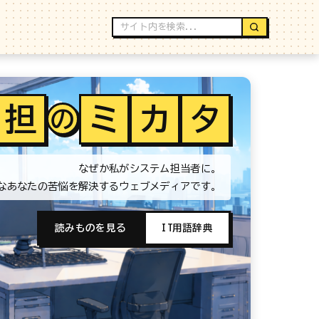
担
ミ
カ
タ
の
なぜか私がシステム担当者に。
なあなたの苦悩を解決するウェブメディアです。
読みものを見る
IT用語辞典