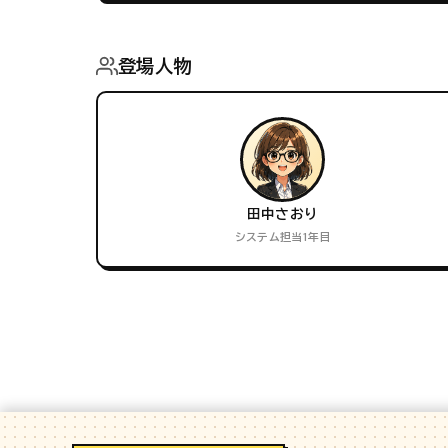
登場人物
田中さおり
システム担当1年目