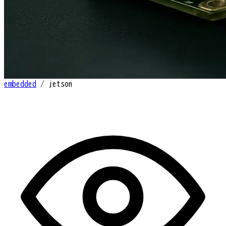
embedded
/
jetson