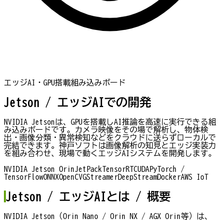
エッジAI・GPU搭載組み込みボード
Jetson / エッジAI
での開発
NVIDIA Jetsonは、GPUを搭載しAI推論を高速に実行できる組
み込みボードです。カメラ映像をその場で解析し、物体検
出・画像分類・異常検知などをクラウドに送らずローカルで
完結できます。神戸ソフトは画像解析の知見とエッジ実装力
を組み合わせ、現場で動くエッジAIシステムを開発します。
NVIDIA Jetson Orin
JetPack
TensorRT
CUDA
PyTorch /
TensorFlow
ONNX
OpenCV
GStreamer
DeepStream
Docker
AWS IoT
Jetson / エッジAIとは / 概要
NVIDIA Jetson（Orin Nano / Orin NX / AGX Orin等）は、