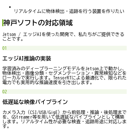
リアルタイムに物体検出・追跡を行う装置を作りたい
神戸ソフトの対応領域
Jetson / エッジAIを使った開発で、私たちがご提供できる
ことです。
01
エッジAI推論の実装
学習済みのディープラーニングモデルをJetson上で動かし、
物体検出・画像分類・セグメンテーション・異常検知などを
ローカルで実行します。TensorRTによる最適化で、限られた
電力でも実用的な推論速度を引き出します。
02
低遅延な映像パイプライン
カメラ入力（CSI/USB/GigE）から前処理・推論・後処理まで
を、GStreamer等を用いて低遅延なパイプラインとして構築
します。リアルタイム性が必要な検査・追跡用途に対応しま
す。