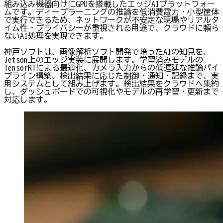
組み込み機器向けにGPUを搭載したエッジAIプラットフォー
ムです。ディープラーニングの推論を低消費電力・小型筐体
で実行できるため、ネットワークが不安定な現場やリアルタ
イム性・プライバシーが重視される用途で、クラウドに頼ら
ないAI処理を実現できます。
神戸ソフトは、画像解析ソフト開発で培ったAIの知見を、
Jetson上のエッジ実装に展開します。学習済みモデルの
TensorRTによる最適化、カメラ入力からの低遅延な推論パイ
プライン構築、検出結果に応じた制御・通知・記録まで、実
用システムとして組み上げます。検出結果をクラウドへ集約
し、ダッシュボードでの可視化やモデルの再学習・更新まで
対応します。