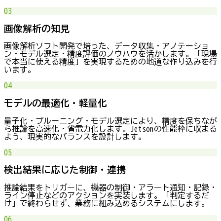
03
画像解析の知見
画像解析ソフト開発で培った、データ収集・アノテーショ
ン・モデル選定・精度評価のノウハウを活かします。「現場
で本当に使える精度」を実現するための地道な作り込みを行
います。
04
モデルの最適化・軽量化
量子化・プルーニング・モデル選定により、精度を保ちなが
ら推論を高速化・省電力化します。Jetsonの性能枠に収まる
よう、現実的なバランスを設計します。
05
検出結果に応じた制御・連携
推論結果をトリガーに、機器の制御・アラート通知・記録・
ライン停止などのアクションを実装します。「判定するだ
け」で終わらせず、業務に組み込めるシステムにします。
06