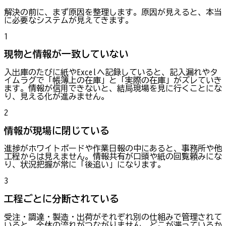
解決の前に、まず原因を整理します。原因が見えると、本当
に必要なシステムが見えてきます。
1
現物と情報が一致していない
入出庫のたびに紙やExcelへ記録していると、記入漏れやタ
イムラグで「帳簿上の在庫」と「実際の在庫」がズレていき
ます。情報が信用できないと、結局現場を見に行くことにな
り、見える化が進みません。
2
情報が現場に閉じている
進捗がホワイトボードや作業日報の中にあると、事務所や他
工程からは見えません。情報共有が口頭や紙の回覧頼みにな
り、状況把握が常に「後追い」になります。
3
工程ごとに分断されている
受注・調達・製造・出荷がそれぞれ別の仕組みで管理されて
いると、全体の流れがつながりません。どこが滞っているか