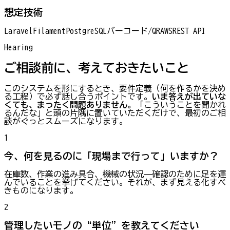
想定技術
Laravel
Filament
PostgreSQL
バーコード/QR
AWS
REST API
Hearing
ご相談前に、考えておきたいこと
このシステムを形にするとき、要件定義（何を作るかを決め
る工程）で必ず話し合うポイントです。
いま答えが出ていな
くても、まったく問題ありません。
「こういうことを聞かれ
るんだな」と頭の片隅に置いていただくだけで、最初のご相
談がぐっとスムーズになります。
1
今、何を見るのに「現場まで行って」いますか？
在庫数、作業の進み具合、機械の状況——確認のために足を運
んでいることを挙げてください。それが、まず見える化すべ
きものになります。
2
管理したいモノの“単位”を教えてください